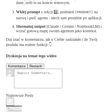
dane, zrób to na koncie testowym.
Wklej prompt
z sekcji 4️⃣, podmień
na
[PRODUKT]
nazwę i puść agenta - niech sam przejdzie po aplikacji.
Sformatuj output
(Claude / Gemini / NotebookLM) i
wrzuć gotową mapę swoim agentom jako kontekst.
Daj znać w komentarzu, jak u Ciebie zadziałało i ile Twój
produkt ma realnie funkcji 👇
Dyskusja na temat tego wideo
Komentarze
Restacki
Najnowsze Posty