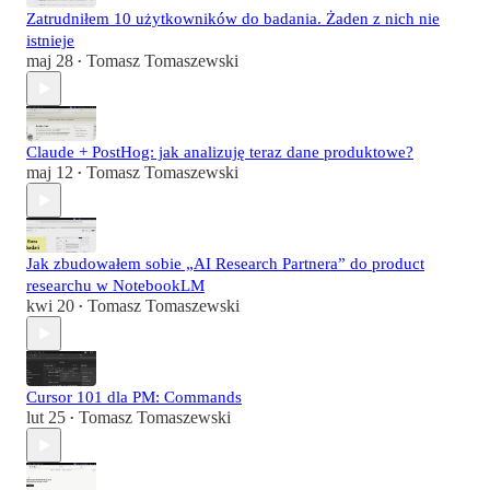
Zatrudniłem 10 użytkowników do badania. Żaden z nich nie
istnieje
maj 28
Tomasz Tomaszewski
•
Claude + PostHog: jak analizuję teraz dane produktowe?
maj 12
Tomasz Tomaszewski
•
Jak zbudowałem sobie „AI Research Partnera” do product
researchu w NotebookLM
kwi 20
Tomasz Tomaszewski
•
Cursor 101 dla PM: Commands
lut 25
Tomasz Tomaszewski
•