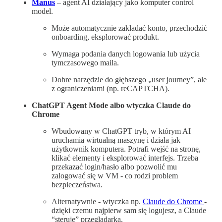
Manus
– agent AI działający jako komputer control
model.
Może automatycznie zakładać konto, przechodzić
onboarding, eksplorować produkt.
Wymaga podania danych logowania lub użycia
tymczasowego maila.
Dobre narzędzie do głębszego „user journey”, ale
z ograniczeniami (np. reCAPTCHA).
ChatGPT Agent Mode albo wtyczka Claude do
Chrome
Wbudowany w ChatGPT tryb, w którym AI
uruchamia wirtualną maszynę i działa jak
użytkownik komputera. Potrafi wejść na stronę,
klikać elementy i eksplorować interfejs. Trzeba
przekazać login/hasło albo pozwolić mu
zalogować się w VM - co rodzi problem
bezpieczeństwa.
Alternatywnie - wtyczka np.
Claude do Chrome
-
dzięki czemu najpierw sam się logujesz, a Claude
“steruje” przeglądarką.