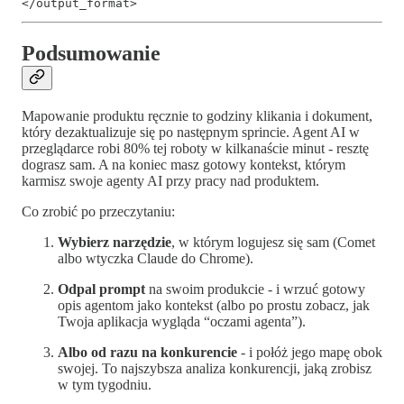
</output_format>
Podsumowanie
Mapowanie produktu ręcznie to godziny klikania i dokument,
który dezaktualizuje się po następnym sprincie. Agent AI w
przeglądarce robi 80% tej roboty w kilkanaście minut - resztę
dograsz sam. A na koniec masz gotowy kontekst, którym
karmisz swoje agenty AI przy pracy nad produktem.
Co zrobić po przeczytaniu:
Wybierz narzędzie
, w którym logujesz się sam (Comet
albo wtyczka Claude do Chrome).
Odpal prompt
na swoim produkcie - i wrzuć gotowy
opis agentom jako kontekst (albo po prostu zobacz, jak
Twoja aplikacja wygląda “oczami agenta”).
Albo od razu na konkurencie
- i połóż jego mapę obok
swojej. To najszybsza analiza konkurencji, jaką zrobisz
w tym tygodniu.