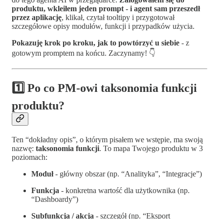
produktu, wkleiłem jeden prompt - i agent sam przeszedł
przez aplikację
, klikał, czytał tooltipy i przygotował
szczegółowe opisy modułów, funkcji i przypadków użycia.
Pokazuję krok po kroku, jak to powtórzyć u siebie
- z
gotowym promptem na końcu. Zaczynamy! 👇
1️⃣ Po co PM-owi taksonomia funkcji
produktu?
Ten “dokładny opis”, o którym pisałem we wstępie, ma swoją
nazwę:
taksonomia funkcji
. To mapa Twojego produktu w 3
poziomach:
Moduł
- główny obszar (np. “Analityka”, “Integracje”)
Funkcja
- konkretna wartość dla użytkownika (np.
“Dashboardy”)
Subfunkcja / akcja
- szczegół (np. “Eksport