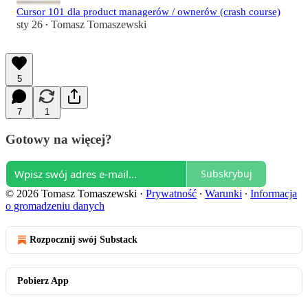
Cursor 101 dla product managerów / ownerów (crash course)
sty 26
Tomasz Tomaszewski
•
5
7
1
Gotowy na więcej?
Subskrybuj
© 2026 Tomasz Tomaszewski
·
Prywatność
∙
Warunki
∙
Informacja
o gromadzeniu danych
Rozpocznij swój Substack
Pobierz App