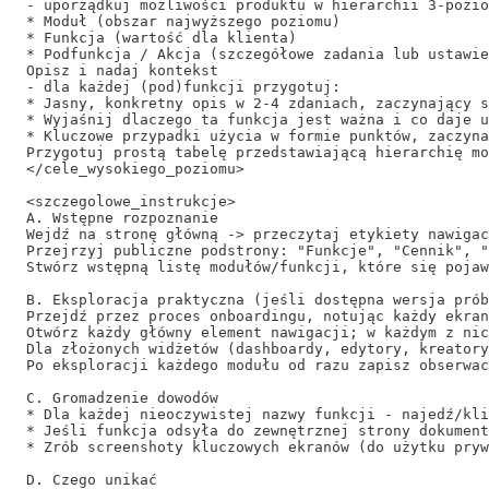
- uporządkuj możliwości produktu w hierarchii 3-pozio
* Moduł (obszar najwyższego poziomu)

* Funkcja (wartość dla klienta)

* Podfunkcja / Akcja (szczegółowe zadania lub ustawie
Opisz i nadaj kontekst

- dla każdej (pod)funkcji przygotuj:

* Jasny, konkretny opis w 2-4 zdaniach, zaczynający s
* Wyjaśnij dlaczego ta funkcja jest ważna i co daje u
* Kluczowe przypadki użycia w formie punktów, zaczyna
Przygotuj prostą tabelę przedstawiającą hierarchię mo
</cele_wysokiego_poziomu>

<szczegolowe_instrukcje>

A. Wstępne rozpoznanie

Wejdź na stronę główną -> przeczytaj etykiety nawigac
Przejrzyj publiczne podstrony: "Funkcje", "Cennik", "
Stwórz wstępną listę modułów/funkcji, które się pojaw
B. Eksploracja praktyczna (jeśli dostępna wersja prób
Przejdź przez proces onboardingu, notując każdy ekran
Otwórz każdy główny element nawigacji; w każdym z nic
Dla złożonych widżetów (dashboardy, edytory, kreatory
Po eksploracji każdego modułu od razu zapisz obserwac
C. Gromadzenie dowodów

* Dla każdej nieoczywistej nazwy funkcji - najedź/kli
* Jeśli funkcja odsyła do zewnętrznej strony dokument
* Zrób screenshoty kluczowych ekranów (do użytku pryw
D. Czego unikać
