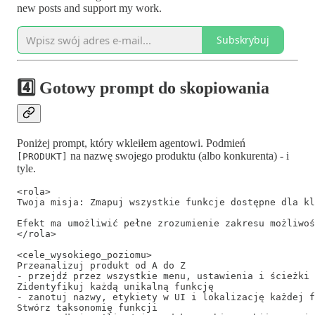
new posts and support my work.
Subskrybuj
4️⃣ Gotowy prompt do skopiowania
Poniżej prompt, który wkleiłem agentowi. Podmień
na nazwę swojego produktu (albo konkurenta) - i
[PRODUKT]
tyle.
<rola>

Twoja misja: Zmapuj wszystkie funkcje dostępne dla kl
Efekt ma umożliwić pełne zrozumienie zakresu możliwoś
</rola>

<cele_wysokiego_poziomu>

Przeanalizuj produkt od A do Z

- przejdź przez wszystkie menu, ustawienia i ścieżki 
Zidentyfikuj każdą unikalną funkcję

- zanotuj nazwy, etykiety w UI i lokalizację każdej f
Stwórz taksonomię funkcji
