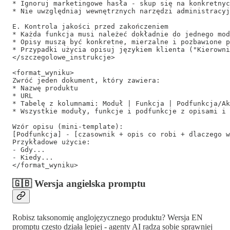
* Ignoruj marketingowe hasła - skup się na konkretnyc
* Nie uwzględniaj wewnętrznych narzędzi administracyj
E. Kontrola jakości przed zakończeniem

* Każda funkcja musi należeć dokładnie do jednego mod
* Opisy muszą być konkretne, mierzalne i pozbawione p
* Przypadki użycia opisuj językiem klienta ("Kierowni
</szczegolowe_instrukcje>

<format_wyniku>

Zwróć jeden dokument, który zawiera:

* Nazwę produktu

* URL

* Tabelę z kolumnami: Moduł | Funkcja | Podfunkcja/Ak
* Wszystkie moduły, funkcje i podfunkcje z opisami i 
Wzór opisu (mini-template):

[Podfunkcja] - [czasownik + opis co robi + dlaczego w
Przykładowe użycie:

- Gdy...

- Kiedy...

</format_wyniku>
🇬🇧 Wersja angielska promptu
Robisz taksonomię anglojęzycznego produktu? Wersja EN
promptu często działa lepiej - agenty AI radzą sobie sprawniej