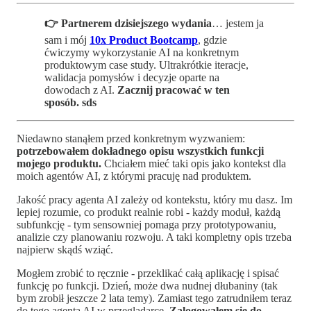
👉 Partnerem dzisiejszego wydania
… jestem ja
sam i mój
10x Product Bootcamp
, gdzie
ćwiczymy wykorzystanie AI na konkretnym
produktowym case study. Ultrakrótkie iteracje,
walidacja pomysłów i decyzje oparte na
dowodach z AI.
Zacznij pracować w ten
sposób. sds
Niedawno stanąłem przed konkretnym wyzwaniem:
potrzebowałem dokładnego opisu wszystkich funkcji
mojego produktu.
Chciałem mieć taki opis jako kontekst dla
moich agentów AI, z którymi pracuję nad produktem.
Jakość pracy agenta AI zależy od kontekstu, który mu dasz. Im
lepiej rozumie, co produkt realnie robi - każdy moduł, każdą
subfunkcję - tym sensowniej pomaga przy prototypowaniu,
analizie czy planowaniu rozwoju. A taki kompletny opis trzeba
najpierw skądś wziąć.
Mogłem zrobić to ręcznie - przeklikać całą aplikację i spisać
funkcję po funkcji. Dzień, może dwa nudnej dłubaniny (tak
bym zrobił jeszcze 2 lata temy). Zamiast tego zatrudniłem teraz
do tego agenta AI w przeglądarce.
Zalogowałem się do