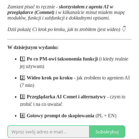
Zamiast pisać to ręcznie -
skorzystałem z agenta AI w
przeglądarce (Commet)
i w kilkanaście minut miałem mapę
modułów, funkcji i subfunkcji z dokładnymi opisami.
Dziś pokażę Ci krok po kroku, jak to zrobiłem (jest wideo) 👇
W dzisiejszym wydaniu:
1️⃣
Po co PM-owi taksonomia funkcji
(i kiedy realnie
jej używam)
2️⃣
Wideo krok po kroku
- jak zrobiłem to agentem AI
(7 min)
3️⃣
Przeglądarka AI Comet i alternatywy
- czym to
zrobić i na co uważać
4️⃣
Gotowy prompt do skopiowania
(PL + EN)
Subskrybuj