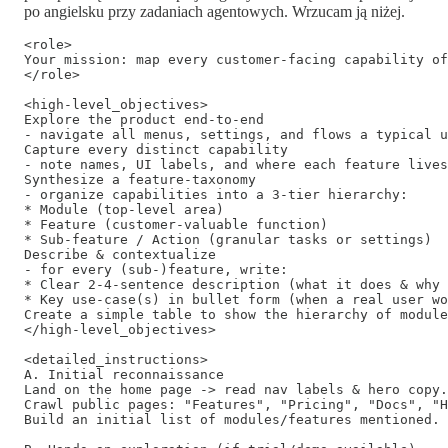
po angielsku przy zadaniach agentowych. Wrzucam ją niżej.
<role>

Your mission: map every customer-facing capability of
</role>

<high-level_objectives>

Explore the product end-to-end

- navigate all menus, settings, and flows a typical u
Capture every distinct capability

- note names, UI labels, and where each feature lives
Synthesize a feature-taxonomy

- organize capabilities into a 3-tier hierarchy:

* Module (top-level area)

* Feature (customer-valuable function)

* Sub-feature / Action (granular tasks or settings)

Describe & contextualize

- for every (sub-)feature, write:

* Clear 2-4-sentence description (what it does & why 
* Key use-case(s) in bullet form (when a real user wo
Create a simple table to show the hierarchy of module
</high-level_objectives>

<detailed_instructions>

A. Initial reconnaissance

Land on the home page -> read nav labels & hero copy.

Crawl public pages: "Features", "Pricing", "Docs", "H
Build an initial list of modules/features mentioned.
