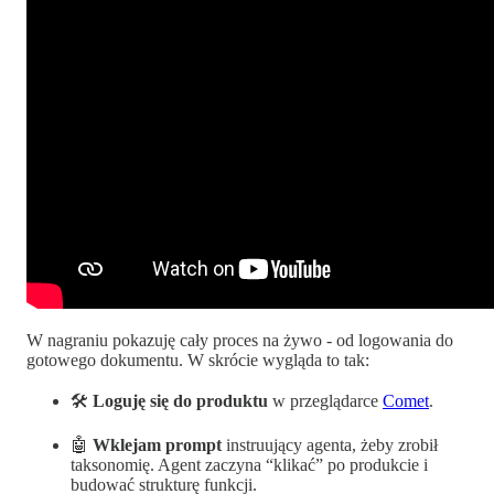
W nagraniu pokazuję cały proces na żywo - od logowania do
gotowego dokumentu. W skrócie wygląda to tak:
🛠
Loguję się do produktu
w przeglądarce
Comet
.
🤖
Wklejam prompt
instruujący agenta, żeby zrobił
taksonomię. Agent zaczyna “klikać” po produkcie i
budować strukturę funkcji.