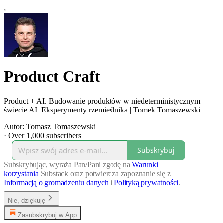
Product Craft
Product + AI. Budowanie produktów w niedeterministycznym
świecie AI. Eksperymenty rzemieślnika | Tomek Tomaszewski
Autor: Tomasz Tomaszewski
·
Over 1,000 subscribers
Subskrybuj
Subskrybując, wyraża Pan/Pani zgodę na
Warunki
korzystania
Substack oraz potwierdza zapoznanie się z
Informacją o gromadzeniu danych
i
Polityką prywatności
.
Nie, dziękuję
Zasubskrybuj w App