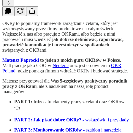
3
OKRy to popularny framework zarządzania celami, który jest
wykorzystywany przez firmy produktowe na całym świecie.
Większość z nas albo pracuje z OKRami, albo będzie z nimi
pracować i musi wiedzieć
jak dobrze definiować, raportować,
prowadzić komunikację i uczestniczyć w spotkaniach
związanych z OKRami.
Mateusz Paprocki
to jeden z moich guru OKRów w Polsce
.
Matt pracuje jako COO w
Neoteric
oraz jest co-ownerem
OKR
Poland
, gdzie pomaga firmom wdrażać OKRy i budować strategię.
Mateusz przygotował dla Was
5-częściowy praktyczny poradnik
pracy z OKRami
, ale z naciskiem na naszą rolę product
managerów:
PART 1: Intro
- fundamenty pracy z celami oraz OKRów
👈
PART 2: Jak pisać dobre OKRy?
- wskazówki i przykłady
PART 3: Monitorowanie OKRów
- szablon i narzędzia