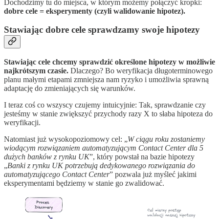
Dochodzimy tu do miejsca, w którym możemy połączyć kropki:
dobre cele = eksperymenty (czyli walidowanie hipotez).
Stawiając dobre cele sprawdzamy swoje hipotezy
Stawiając cele chcemy sprawdzić określone hipotezy w możliwie
najkrótszym czasie.
Dlaczego? Bo weryfikacja długoterminowego
planu małymi etapami zmniejsza nam ryzyko i umożliwia sprawną
adaptację do zmieniających się warunków.
I teraz coś co wszyscy czujemy intuicyjnie: Tak, sprawdzanie czy
jesteśmy w stanie zwiększyć przychody razy X to słaba hipoteza do
weryfikacji.
Natomiast już wysokopoziomowy cel: „
W ciągu roku zostaniemy
wiodącym rozwiązaniem automatyzującym Contact Center dla 5
dużych banków z rynku UK
”, który powstał na bazie hipotezy
„
Banki z rynku UK potrzebują dedykowanego rozwiązania do
automatyzującego Contact Center
” pozwala już myśleć jakimi
eksperymentami będziemy w stanie go zwalidować.