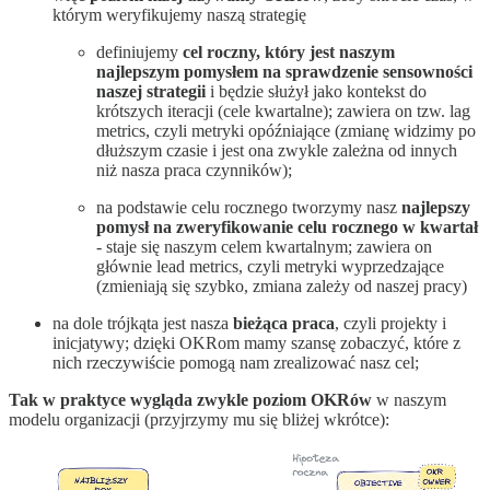
którym weryfikujemy naszą strategię
definiujemy
cel roczny, który jest naszym
najlepszym pomysłem na sprawdzenie sensowności
naszej strategii
i będzie służył jako kontekst do
krótszych iteracji (cele kwartalne); zawiera on tzw. lag
metrics, czyli metryki opóźniające (zmianę widzimy po
dłuższym czasie i jest ona zwykle zależna od innych
niż nasza praca czynników);
na podstawie celu rocznego tworzymy nasz
najlepszy
pomysł na zweryfikowanie celu rocznego w kwartał
- staje się naszym celem kwartalnym; zawiera on
głównie lead metrics, czyli metryki wyprzedzające
(zmieniają się szybko, zmiana zależy od naszej pracy)
na dole trójkąta jest nasza
bieżąca praca
, czyli projekty i
inicjatywy; dzięki OKRom mamy szansę zobaczyć, które z
nich rzeczywiście pomogą nam zrealizować nasz cel;
Tak w praktyce wygląda zwykle poziom OKRów
w naszym
modelu organizacji (przyjrzymy mu się bliżej wkrótce):