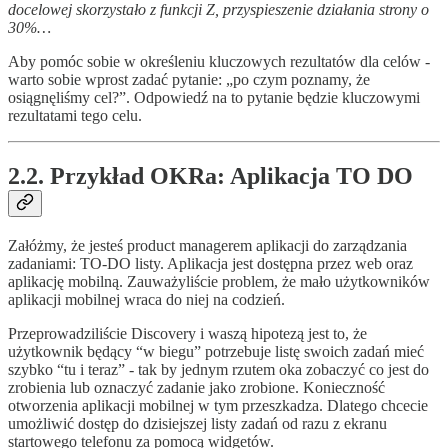
docelowej skorzystało z funkcji Z, przyspieszenie działania strony o
30%…
Aby pomóc sobie w określeniu kluczowych rezultatów dla celów -
warto sobie wprost zadać pytanie: „po czym poznamy, że
osiągnęliśmy cel?”. Odpowiedź na to pytanie będzie kluczowymi
rezultatami tego celu.
2.2. Przykład OKRa: Aplikacja TO DO
Załóżmy, że jesteś product managerem aplikacji do zarządzania
zadaniami: TO-DO listy. Aplikacja jest dostępna przez web oraz
aplikację mobilną. Zauważyliście problem, że mało użytkowników
aplikacji mobilnej wraca do niej na codzień.
Przeprowadziliście Discovery i waszą hipotezą jest to, że
użytkownik będący “w biegu” potrzebuje listę swoich zadań mieć
szybko “tu i teraz” - tak by jednym rzutem oka zobaczyć co jest do
zrobienia lub oznaczyć zadanie jako zrobione. Konieczność
otworzenia aplikacji mobilnej w tym przeszkadza. Dlatego chcecie
umożliwić dostęp do dzisiejszej listy zadań od razu z ekranu
startowego telefonu za pomocą widgetów.