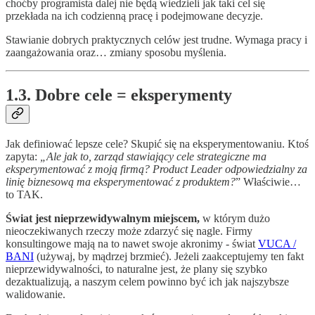
choćby programista dalej nie będą wiedzieli jak taki cel się
przekłada na ich codzienną pracę i podejmowane decyzje.
Stawianie dobrych praktycznych celów jest trudne. Wymaga pracy i
zaangażowania oraz… zmiany sposobu myślenia.
1.3. Dobre cele = eksperymenty
Jak definiować lepsze cele? Skupić się na eksperymentowaniu. Ktoś
zapyta:
„Ale jak to, zarząd stawiający cele strategiczne ma
eksperymentować z moją firmą? Product Leader odpowiedzialny za
linię biznesową ma eksperymentować z produktem?
” Właściwie…
to TAK.
Świat jest nieprzewidywalnym miejscem,
w którym dużo
nieoczekiwanych rzeczy może zdarzyć się nagle. Firmy
konsultingowe mają na to nawet swoje akronimy - świat
VUCA /
BANI
(używaj, by mądrzej brzmieć). Jeżeli zaakceptujemy ten fakt
nieprzewidywalności, to naturalne jest, że plany się szybko
dezaktualizują, a naszym celem powinno być ich jak najszybsze
walidowanie.