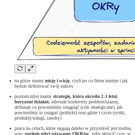
na górze mamy
misję i wizję
, czyli po co firma istnieje i jak
będzie definiować swój sukces
poziom niżej mamy
strategię, która określa 2-3 letni
horyzont działań
, adresuje konkretny problem/szansę,
definiuje co powinniśmy osiągnąć (cele strategiczne), jak
powinniśmy to osiągać (polityki) oraz gdzie i czym (rynki,
produkty/usługi, zasoby)
praca na celach, które sięgają daleko w przyszłość jest trudna,
więc
poziom niżej używamy OKRów
, żeby skrócić czas, w