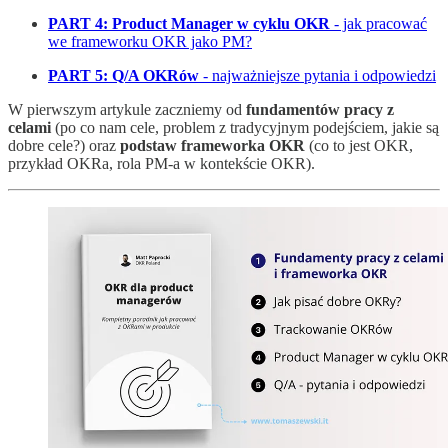
PART 4: Product Manager w cyklu OKR
- jak pracować
we frameworku OKR jako PM?
PART 5: Q/A OKRów
- najważniejsze pytania i odpowiedzi
W pierwszym artykule zaczniemy od
fundamentów pracy z
celami
(po co nam cele, problem z tradycyjnym podejściem, jakie są
dobre cele?) oraz
podstaw frameworka OKR
(co to jest OKR,
przykład OKRa, rola PM-a w kontekście OKR).