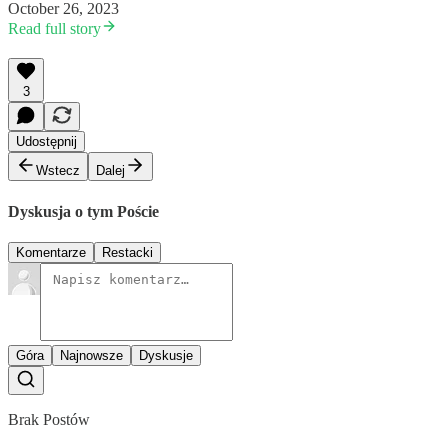
October 26, 2023
Read full story
3
Udostępnij
Wstecz
Dalej
Dyskusja o tym Poście
Komentarze
Restacki
Góra
Najnowsze
Dyskusje
Brak Postów