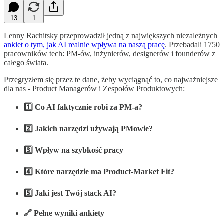
13
1
Lenny Rachitsky przeprowadził jedną z największych niezależnych
ankiet o tym, jak AI realnie wpływa na naszą pracę
. Przebadali 1750
pracowników tech: PM-ów, inżynierów, designerów i founderów z
całego świata.
Przegryzłem się przez te dane, żeby wyciągnąć to, co najważniejsze
dla nas - Product Managerów i Zespołów Produktowych:
1️⃣ Co AI faktycznie robi za PM-a?
2️⃣ Jakich narzędzi używają PMowie?
3️⃣ Wpływ na szybkość pracy
4️⃣ Które narzędzie ma Product-Market Fit?
5️⃣ Jaki jest Twój stack AI?
🔗 Pełne wyniki ankiety