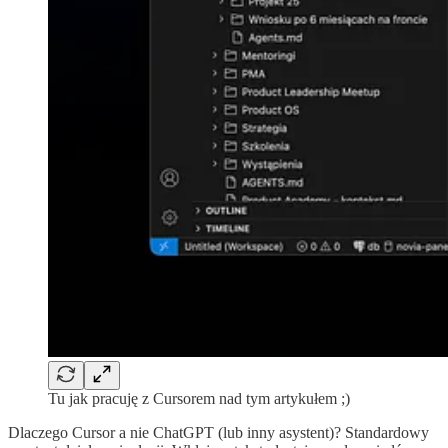
Tu jak pracuję z Cursorem nad tym artykułem ;)
Dlaczego Cursor a nie ChatGPT (lub inny asystent)? Standardowy