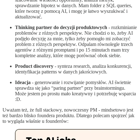
sprawdzanie hipotez w danych. Mam folder z SQL queries,
które tworzę z pomocą AI, i mogę je łatwo wyszukiwać i
aktualizować.
Thinking partner do decyzji produktowych
- rozkminianie
problemów z różnych perspektyw. Nie chodzi o to, żeby AI
podjęło decyzję za mnie, tylko żeby pomogło mi zobaczyć
problem z różnych perspektyw. Odpalam równolegle trzech
agentów z różnymi promptami i po 15 minutach mam trzy
kompletne analizy, które mogę porównać obok siebie.
Product discovery
- synteza research, analiza konkurencji,
identyfikacja patterns w danych jakościowych.
Ideacja
- generowanie i rozwijanie pomysłów. AI świetnie
sprawdza się jako “paring partner” przy brainstormingu.
Może jestem po prostu mało kreatywny i potrzebuję wsparcia
:D.
Uważam też, że full stackowy, nowoczesny PM - mindsetowo jest
też bardzo blisko foundera produktu. Dlatego polecam spojrzeć jak
to wygląda właśnie u founderów: