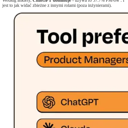
Według ankiety,
ChatGPT dominuje
- używa fo 57.7% PM-ów . I
jest to jak widać zbieżne z innymi rolami (poza inżynierami).