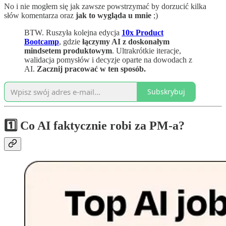
No i nie mogłem się jak zawsze powstrzymać by dorzucić kilka
słów komentarza oraz
jak to wygląda u mnie
;)
BTW. Ruszyła kolejna edycja
10x Product
Bootcamp
, gdzie
łączymy AI z doskonałym
mindsetem produktowym
. Ultrakrótkie iteracje,
walidacja pomysłów i decyzje oparte na dowodach z
AI.
Zacznij pracować w ten sposób.
Subskrybuj
1️⃣ Co AI faktycznie robi za PM-a?