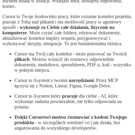
asystent działa w izolacji. Wklejasz tekst, dostajesz odpowiedź,
koniec.
Cursor to Twoje środowisko pracy, które rozumie kontekst projektu,
pracuje z Tobą nad plikami i ma możliwość pracy w agentowy
sposób -
wykonuje za Ciebie całe działania, fizycznie na
komputerze
. Może czytać całe foldery, edytować dokumenty,
aktualizować kontekst między sesjami, przygotowywać i
wykonywać skrypty, integracje. To jest fundamentalna różnica.
Cursor ma Twój cały kontekst - może pracować na Twoich
plikach
. Możesz wrzucić do rozmowy odpowiednie
dokumenty, markdown, spreadsheets, PDF-y, kod - wszystko
w jednym miejscu.
Cursor to Asystent z twoimi
narzędziami
. Przez MCP
łączysz się z Notion, Linear, Figma, Google Drive.
Cursor to Asystent który
pracuje
dla ciebie - AI, które
wykonuje zadania powtarzalnie, nie tylko odpowiada na
pytania.
Dzięki Cursorowi możesz rozmawiać z kodem Twojego
produktu
- w szczegółach wiedzieć co i jak działa, bez
angażowania do wszystkiego developerów.