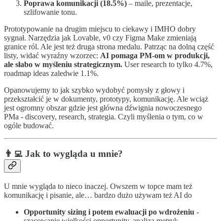
Poprawa komunikacji (18.5%)
– maile, prezentacje,
szlifowanie tonu.
Prototypowanie na drugim miejscu to ciekawy i IMHO dobry
sygnał. Narzędzia jak Lovable, v0 czy Figma Make zmieniają
granice ról. Ale jest też druga strona medalu. Patrząc na dolną część
listy, widać wyraźny wzorzec:
AI pomaga PM-om w produkcji,
ale słabo w myśleniu strategicznym.
User research to tylko 4.7%,
roadmap ideas zaledwie 1.1%.
Opanowujemy to jak szybko wydobyć pomysły z głowy i
przekształcić je w dokumenty, prototypy, komunikację. Ale wciąż
jest ogromny obszar gdzie jest główna dźwignia nowoczesnego
PMa - discovery, research, strategia. Czyli myślenia o tym, co w
ogóle budować.
👨‍💻 Jak to wygląda u mnie?
U mnie wygląda to nieco inaczej. Owszem w topce mam też
komunikację i pisanie, ale… bardzo dużo używam też AI do
Opportunity sizing i potem ewaluacji po wdrożeniu
-
szacowanie wielkości opportunity, analiza metryk,