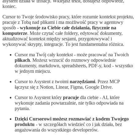
asystent działa w izolacji. Wklejasz tekst, dostajesz odpowiedź,
koniec.
Cursor to Twoje środowisko pracy, które rozumie kontekst projektu,
pracuje z Tobą nad plikami i ma możliwość pracy w agentowy
sposób -
wykonuje za Ciebie całe działania, fizycznie na
komputerze
. Może czytać całe foldery, edytować dokumenty,
aktualizować kontekst między sesjami, przygotowywać i
wykonywać skrypty, integracje. To jest fundamentalna różnica.
Cursor ma Twój cały kontekst - może pracować na Twoich
plikach
. Możesz wrzucić do rozmowy odpowiednie
dokumenty, markdown, spreadsheets, PDF-y, kod - wszystko
w jednym miejscu.
Cursor to Asystent z twoimi
narzędziami
. Przez MCP
łączysz się z Notion, Linear, Figma, Google Drive.
Cursor to Asystent który
pracuje
dla ciebie - AI, które
wykonuje zadania powtarzalnie, nie tylko odpowiada na
pytania.
Dzięki Cursorowi możesz rozmawiać z kodem Twojego
produktu
- w szczegółach wiedzieć co i jak działa, bez
angażowania do wszystkiego developerów.