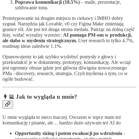
Poprawa komunikacji (18.5%)
– maile, prezentacje,
szlifowanie tonu.
Prototypowanie na drugim miejscu to ciekawy i IMHO dobry
sygnał. Narzędzia jak Lovable, v0 czy Figma Make zmieniają
granice ról. Ale jest też druga strona medalu. Patrząc na dolną część
listy, widać wyraźny wzorzec:
AI pomaga PM-om w produkcji,
ale słabo w myśleniu strategicznym.
User research to tylko 4.7%,
roadmap ideas zaledwie 1.1%.
Opanowujemy to jak szybko wydobyć pomysły z głowy i
przekształcić je w dokumenty, prototypy, komunikację. Ale wciąż
jest ogromny obszar gdzie jest główna dźwignia nowoczesnego
PMa - discovery, research, strategia. Czyli myślenia o tym, co w
ogóle budować.
👨‍💻 Jak to wygląda u mnie?
U mnie wygląda to nieco inaczej. Owszem w topce mam też
komunikację i pisanie, ale… bardzo dużo używam też AI do
Opportunity sizing i potem ewaluacji po wdrożeniu
-
szacowanie wielkości opportunity, analiza metryk,