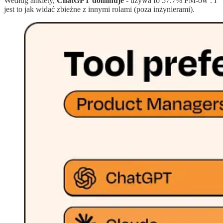
Według ankiety,
ChatGPT dominuje
- używa fo 57.7% PM-ów . I
jest to jak widać zbieżne z innymi rolami (poza inżynierami).