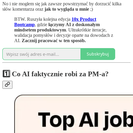
No i nie mogłem się jak zawsze powstrzymać by dorzucić kilka
słów komentarza oraz
jak to wygląda u mnie
;)
BTW. Ruszyła kolejna edycja
10x Product
Bootcamp
, gdzie
łączymy AI z doskonałym
mindsetem produktowym
. Ultrakrótkie iteracje,
walidacja pomysłów i decyzje oparte na dowodach z
AI.
Zacznij pracować w ten sposób.
Subskrybuj
1️⃣ Co AI faktycznie robi za PM-a?