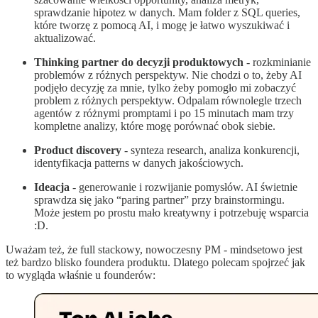
sprawdzanie hipotez w danych. Mam folder z SQL queries,
które tworzę z pomocą AI, i mogę je łatwo wyszukiwać i
aktualizować.
Thinking partner do decyzji produktowych
- rozkminianie
problemów z różnych perspektyw. Nie chodzi o to, żeby AI
podjęło decyzję za mnie, tylko żeby pomogło mi zobaczyć
problem z różnych perspektyw. Odpalam równolegle trzech
agentów z różnymi promptami i po 15 minutach mam trzy
kompletne analizy, które mogę porównać obok siebie.
Product discovery
- synteza research, analiza konkurencji,
identyfikacja patterns w danych jakościowych.
Ideacja
- generowanie i rozwijanie pomysłów. AI świetnie
sprawdza się jako “paring partner” przy brainstormingu.
Może jestem po prostu mało kreatywny i potrzebuję wsparcia
:D.
Uważam też, że full stackowy, nowoczesny PM - mindsetowo jest
też bardzo blisko foundera produktu. Dlatego polecam spojrzeć jak
to wygląda właśnie u founderów: