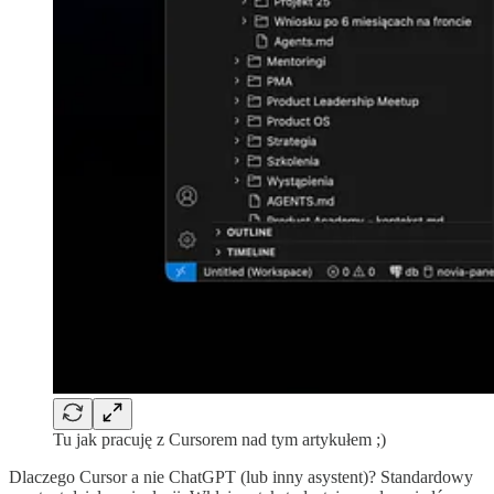
Tu jak pracuję z Cursorem nad tym artykułem ;)
Dlaczego Cursor a nie ChatGPT (lub inny asystent)? Standardowy