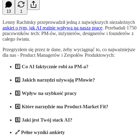
13
1
Lenny Rachitsky przeprowadził jedną z największych niezależnych
ankiet o tym, jak AI realnie wpływa na naszą pracę
. Przebadali 1750
pracowników tech: PM-ów, inżynierów, designerów i founderów z
całego świata.
Przegryzłem się przez te dane, żeby wyciągnąć to, co najważniejsze
dla nas - Product Managerów i Zespołów Produktowych:
1️⃣ Co AI faktycznie robi za PM-a?
2️⃣ Jakich narzędzi używają PMowie?
3️⃣ Wpływ na szybkość pracy
4️⃣ Które narzędzie ma Product-Market Fit?
5️⃣ Jaki jest Twój stack AI?
🔗 Pełne wyniki ankiety