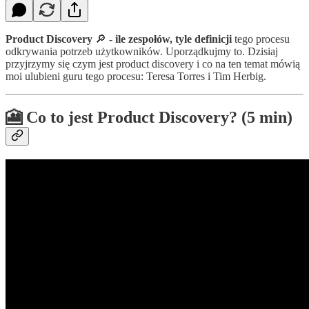
Product Discovery
🔎
-
ile zespołów, tyle definicji
tego procesu
odkrywania potrzeb użytkowników. Uporządkujmy to. Dzisiaj
przyjrzymy się czym jest product discovery i co na ten temat mówią
moi ulubieni guru tego procesu: Teresa Torres i Tim Herbig.
🎦 Co to jest Product Discovery? (5 min)