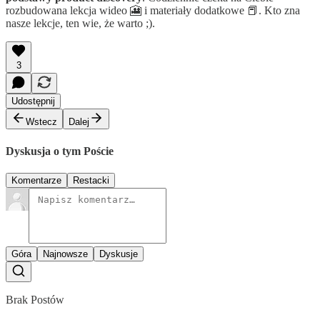
rozbudowana lekcja wideo 🎦 i materiały dodatkowe 📕. Kto zna
nasze lekcje, ten wie, że warto ;).
3
Udostępnij
Wstecz
Dalej
Dyskusja o tym Poście
Komentarze
Restacki
Góra
Najnowsze
Dyskusje
Brak Postów