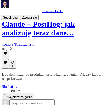
Product Craft
Subskrybuj
Zaloguj się
Claude + PostHog: jak
analizuję teraz dane…
Tomasz Tomaszewski
maj 12
8
6
1
Dodałem ficzer do produktu i sprawdzam z agentem AI, czy ktoś z
niego korzysta.
Słuchaj →
1 komentarz
Najpierw na górze