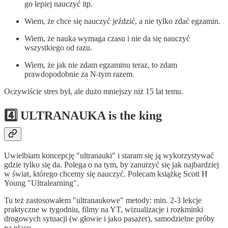
go lepiej nauczyć itp.
Wiem, że chce się nauczyć jeździć, a nie tylko zdać egzamin.
Wiem, że nauka wymaga czasu i nie da się nauczyć
wszystkiego od razu.
Wiem, że jak nie zdam egzaminu teraz, to zdam
prawdopodobnie za N-tym razem.
Oczywiście stres był, ale dużo mniejszy niż 15 lat temu.
4️⃣ ULTRANAUKA is the king
Uwielbiam koncepcję "ultranauki" i staram się ją wykorzystywać
gdzie tylko się da. Polega o na tym, by zanurzyć się jak najbardziej
w świat, którego chcemy się nauczyć. Polecam książkę Scott H
Young "Ultralearning".
Tu też zastosowałem "ultranaukowe" metody: min. 2-3 lekcje
praktyczne w tygodniu, filmy na YT, wizualizacje i rozkminki
drogowych sytuacji (w głowie i jako pasażer), samodzielne próby
na placu.