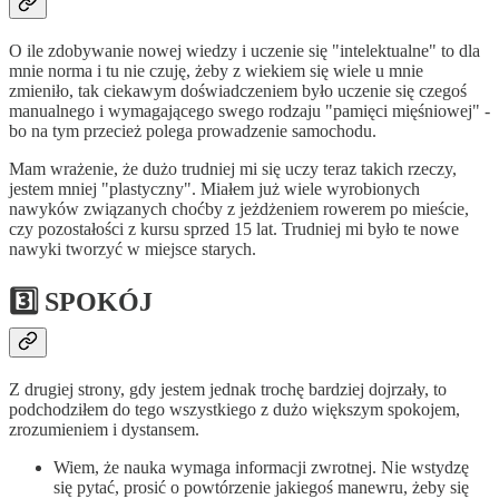
O ile zdobywanie nowej wiedzy i uczenie się "intelektualne" to dla
mnie norma i tu nie czuję, żeby z wiekiem się wiele u mnie
zmieniło, tak ciekawym doświadczeniem było uczenie się czegoś
manualnego i wymagającego swego rodzaju "pamięci mięśniowej" -
bo na tym przecież polega prowadzenie samochodu.
Mam wrażenie, że dużo trudniej mi się uczy teraz takich rzeczy,
jestem mniej "plastyczny". Miałem już wiele wyrobionych
nawyków związanych choćby z jeżdżeniem rowerem po mieście,
czy pozostałości z kursu sprzed 15 lat. Trudniej mi było te nowe
nawyki tworzyć w miejsce starych.
3️⃣ SPOKÓJ
Z drugiej strony, gdy jestem jednak trochę bardziej dojrzały, to
podchodziłem do tego wszystkiego z dużo większym spokojem,
zrozumieniem i dystansem.
Wiem, że nauka wymaga informacji zwrotnej. Nie wstydzę
się pytać, prosić o powtórzenie jakiegoś manewru, żeby się