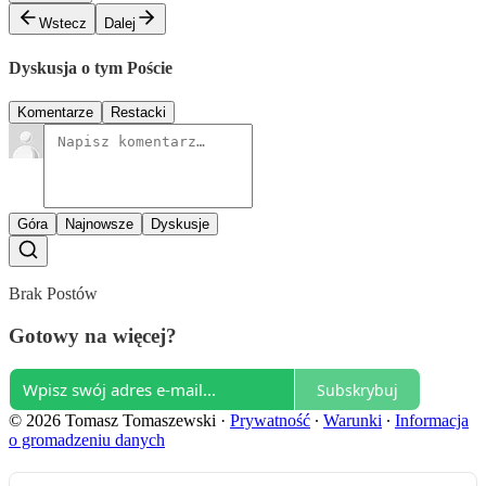
Wstecz
Dalej
Dyskusja o tym Poście
Komentarze
Restacki
Góra
Najnowsze
Dyskusje
Brak Postów
Gotowy na więcej?
Subskrybuj
© 2026 Tomasz Tomaszewski
·
Prywatność
∙
Warunki
∙
Informacja
o gromadzeniu danych