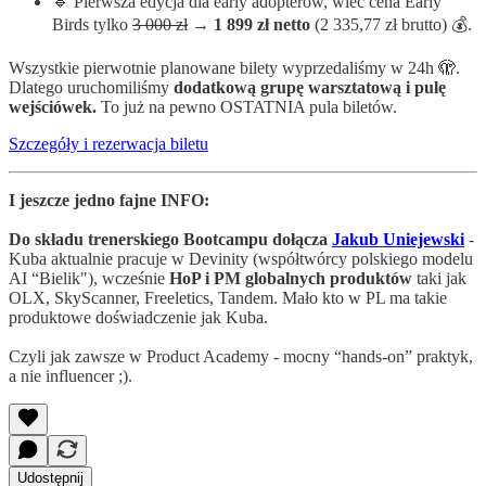
🔹 Pierwsza edycja dla early adopterów, wiec cena Early
Birds tylko
3 000 zł
→
1 899 zł netto
(2 335,77 zł brutto) 💰.
Wszystkie pierwotnie planowane bilety wyprzedaliśmy w 24h 🫣.
Dlatego uruchomiliśmy
dodatkową grupę warsztatową i pulę
wejściówek.
To już na pewno OSTATNIA pula biletów.
Szczegóły i rezerwacja biletu
I jeszcze jedno fajne INFO:
Do składu trenerskiego Bootcampu dołącza
Jakub Uniejewski
-
Kuba aktualnie pracuje w Devinity (współtwórcy polskiego modelu
AI “Bielik"), wcześnie
HoP i PM globalnych produktów
taki jak
OLX, SkyScanner, Freeletics, Tandem. Mało kto w PL ma takie
produktowe doświadczenie jak Kuba.
Czyli jak zawsze w Product Academy - mocny “hands-on” praktyk,
a nie influencer ;).
Udostępnij