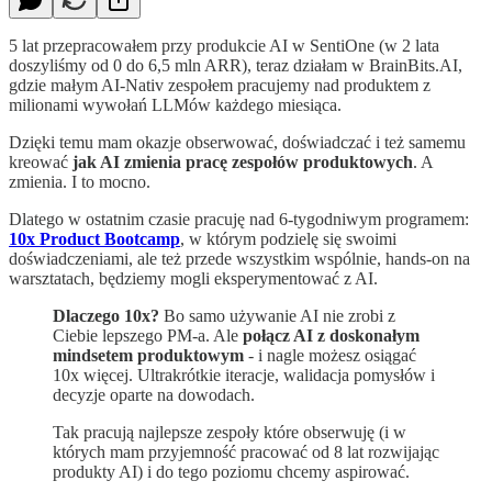
5 lat przepracowałem przy produkcie AI w SentiOne (w 2 lata
doszyliśmy od 0 do 6,5 mln ARR), teraz działam w BrainBits.AI,
gdzie małym AI-Nativ zespołem pracujemy nad produktem z
milionami wywołań LLMów każdego miesiąca.
Dzięki temu mam okazje obserwować, doświadczać i też samemu
kreować
jak AI zmienia pracę zespołów produktowych
. A
zmienia. I to mocno.
Dlatego w ostatnim czasie pracuję nad 6-tygodniwym programem:
10x Product Bootcamp
, w którym podzielę się swoimi
doświadczeniami, ale też przede wszystkim wspólnie, hands-on na
warsztatach, będziemy mogli eksperymentować z AI.
Dlaczego 10x?
Bo samo używanie AI nie zrobi z
Ciebie lepszego PM-a. Ale
połącz AI z doskonałym
mindsetem produktowym
- i nagle możesz osiągać
10x więcej. Ultrakrótkie iteracje, walidacja pomysłów i
decyzje oparte na dowodach.
Tak pracują najlepsze zespoły które obserwuję (i w
których mam przyjemność pracować od 8 lat rozwijając
produkty AI) i do tego poziomu chcemy aspirować.