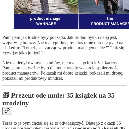
Pamiętam jak trudne były początki. Jak trudno było, i dalej jest,
wejść w tę branżę. Nie ma tygodnia, by ktoś mnie o to nie pytał na
LinkedIn: “Tomek, jak zacząć w product managemencie?” “Jak się
rozwijać jako junior?”
Nie ma dedykowanych studiów, nie ma jasnych ścieżek kariery.
Pamiętam jak ważne było dla mnie wtedy wsparcie społeczności
product managerów. Pokazali mi dobre książki, pokazali mi drogę,
pokazali mi produktowy mindset.
🎁 Prezent ode mnie: 35 książek na 35
urodziny
Teraz to ja bym chciał się za to odwdzięczyć. Dlatego z okazji 35
urodzin postanowiłem zasponsorować i
podarować 35 książek dla