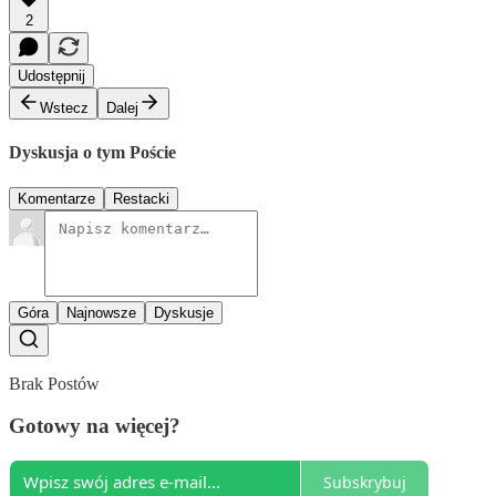
2
Udostępnij
Wstecz
Dalej
Dyskusja o tym Poście
Komentarze
Restacki
Góra
Najnowsze
Dyskusje
Brak Postów
Gotowy na więcej?
Subskrybuj