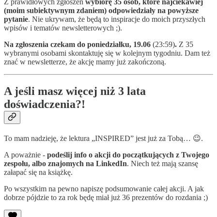
Z prawidłowych zgłoszeń
wybiorę 35 osób, które najciekawiej
(moim subiektywnym zdaniem) odpowiedziały na powyższe
pytanie
. Nie ukrywam, że będą to inspiracje do moich przyszłych
wpisów i tematów newsletterowych ;).
Na zgłoszenia czekam do poniedziałku, 19.06
(23:59)
.
Z 35
wybranymi osobami skontaktuję się w kolejnym tygodniu. Dam też
znać w newsletterze, że akcję mamy już zakończoną.
A jeśli masz więcej niż 3 lata
doświadczenia?!
To mam nadzieję, że lektura „INSPIRED” jest już za Tobą… 😉.
A poważnie -
podeślij info o akcji do początkujących z Twojego
zespołu, albo znajomych na LinkedIn
. Niech też mają szansę
załapać się na książkę.
Po wszystkim na pewno napiszę podsumowanie całej akcji. A jak
dobrze pójdzie to za rok będę miał już 36 prezentów do rozdania ;)