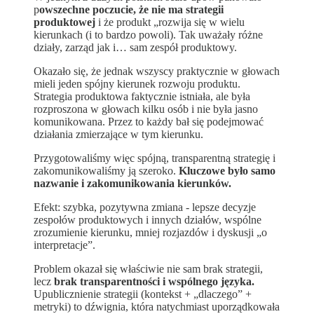
p
owszechne poczucie, że nie ma strategii
produktowej
i że produkt „rozwija się w wielu
kierunkach (i to bardzo powoli). Tak uważały różne
działy, zarząd jak i… sam zespół produktowy.
Okazało się, że jednak wszyscy praktycznie w głowach
mieli jeden spójny kierunek rozwoju produktu.
Strategia produktowa faktycznie istniała, ale była
rozproszona w głowach kilku osób i nie była jasno
komunikowana. Przez to każdy bał się podejmować
działania zmierzające w tym kierunku.
Przygotowaliśmy więc spójną, transparentną strategię i
zakomunikowaliśmy ją szeroko.
Kluczowe było samo
nazwanie i zakomunikowania kierunków.
Efekt: szybka, pozytywna zmiana - lepsze decyzje
zespołów produktowych i innych działów, wspólne
zrozumienie kierunku, mniej rozjazdów i dyskusji „o
interpretacje”.
Problem okazał się właściwie nie sam brak strategii,
lecz
brak transparentności i wspólnego języka.
Upublicznienie strategii (kontekst + „dlaczego” +
metryki) to dźwignia, która natychmiast uporządkowała