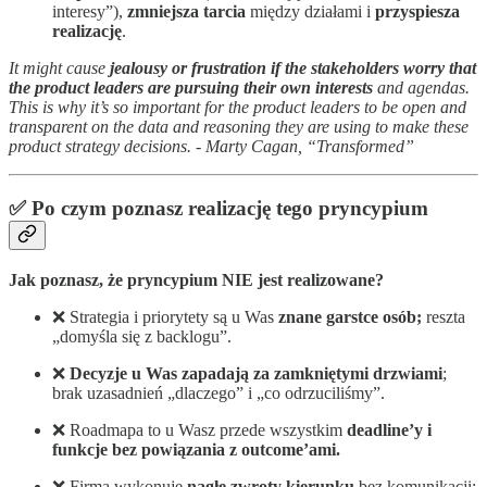
interesy”),
zmniejsza tarcia
między działami i
przyspiesza
realizację
.
It might cause
jealousy or frustration if the stakeholders worry that
the product leaders are pursuing their own interests
and agendas.
This is why it’s so important for the product leaders to be open and
transparent on the data and reasoning they are using to make these
product strategy decisions. - Marty Cagan, “Transformed”
✅ Po czym poznasz realizację tego pryncypium
Jak poznasz, że pryncypium NIE jest realizowane?
❌ Strategia i priorytety są u Was
znane garstce osób;
reszta
„domyśla się z backlogu”.
❌
Decyzje u Was zapadają za zamkniętymi drzwiami
;
brak uzasadnień „dlaczego” i „co odrzuciliśmy”.
❌ Roadmapa to u Wasz przede wszystkim
deadline’y i
funkcje bez powiązania z outcome’ami.
❌ Firma wykonuje
nagłe zwroty kierunku
bez komunikacji;