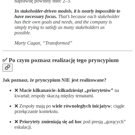
naprawdę powinny mieć 2–3.
In stakeholder-driven models, it is nearly impossible to
have necessary focus.
That’s because each stakeholder
has their own goals and needs, and the company is
simply trying to satisfy as many stakeholders as
possible.
Marty Cagan, “Transformed”
✅ Po czym poznasz realizację tego pryncypium
Jak poznasz, że pryncypium NIE jest realizowane?
❌
Macie kilkanaście–kilkadziesiąt „priorytetów”
na
kwartał; zespoły skaczą między tematami.
❌ Zespoły mają po
wiele równoległych inicjatyw
; ciągłe
przełączanie kontekstu.
❌
Priorytety zmieniają się ad hoc
pod presją „gorących”
eskalacji.