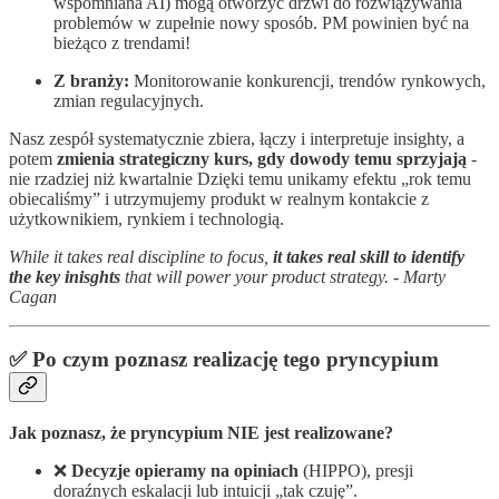
wspomniana AI) mogą otworzyć drzwi do rozwiązywania
problemów w zupełnie nowy sposób. PM powinien być na
bieżąco z trendami!
Z branży:
Monitorowanie konkurencji, trendów rynkowych,
zmian regulacyjnych.
Nasz zespół systematycznie zbiera, łączy i interpretuje insighty, a
potem
zmienia strategiczny kurs, gdy dowody temu sprzyjają
-
nie rzadziej niż kwartalnie Dzięki temu unikamy efektu „rok temu
obiecaliśmy” i utrzymujemy produkt w realnym kontakcie z
użytkownikiem, rynkiem i technologią.
While it takes real discipline to focus,
it takes real skill to identify
the key inisghts
that will power your product strategy. - Marty
Cagan
✅ Po czym poznasz realizację tego pryncypium
Jak poznasz, że pryncypium NIE jest realizowane?
❌
Decyzje opieramy na opiniach
(HIPPO), presji
doraźnych eskalacji lub intuicji „tak czuję”.