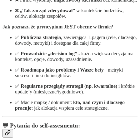
❌
„Tak zarząd zdecydował”
w kontekście budżetów,
celów, alokacja zespołów.
Jak poznasz, że pryncypium JEST obecne w firmie?
✅
Publiczna strategia
, zawierająca 1-pagera (cele, dlaczego,
dowody, metryki) i dostępna dla całej firmy.
✅
Prowadzicie „decision log”
- każda większa decyzja ma
kontekst, opcje, dowody, uzasadnienie.
✅
Roadmapa jako problemy i Wasze bety
+ metryki
sukcesu i linki do insightów.
✅
Regularne przeglądy strategii (np. kwartalne)
i krótkie
update’y (miesięczne/tygodniowe).
✅ Macie mapkę / dokument:
kto, nad czym i dlaczego
pracuje;
jak alokacja wspiera cele strategiczne.
💬 Pytania do self-assesmentu: