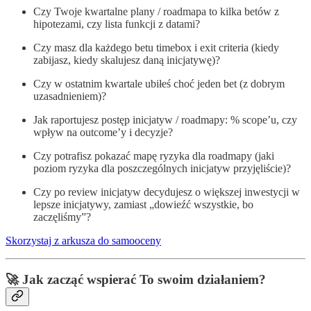
Czy Twoje kwartalne plany / roadmapa to kilka betów z
hipotezami, czy lista funkcji z datami?
Czy masz dla każdego betu timebox i exit criteria (kiedy
zabijasz, kiedy skalujesz daną inicjatywę)?
Czy w ostatnim kwartale ubiłeś choć jeden bet (z dobrym
uzasadnieniem)?
Jak raportujesz postęp inicjatyw / roadmapy: % scope’u, czy
wpływ na outcome’y i decyzje?
Czy potrafisz pokazać mapę ryzyka dla roadmapy (jaki
poziom ryzyka dla poszczególnych inicjatyw przyjęliście)?
Czy po review inicjatyw decydujesz o większej inwestycji w
lepsze inicjatywy, zamiast „dowieźć wszystkie, bo
zaczęliśmy”?
Skorzystaj z arkusza do samooceny
🚀 Jak zacząć wspierać To swoim działaniem?