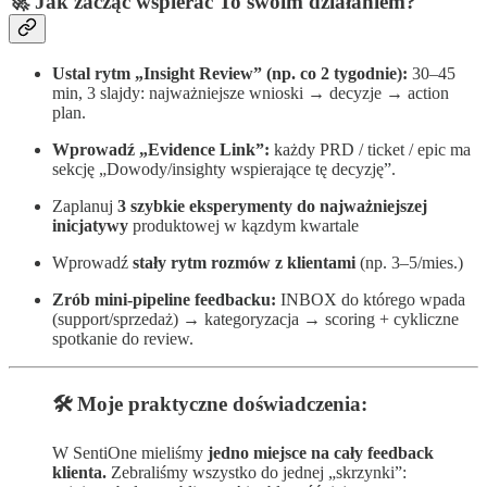
🚀 Jak zacząć wspierać To swoim działaniem?
Ustal rytm „Insight Review” (np. co 2 tygodnie):
30–45
min, 3 slajdy: najważniejsze wnioski → decyzje → action
plan.
Wprowadź „Evidence Link”:
każdy PRD / ticket / epic ma
sekcję „Dowody/insighty wspierające tę decyzję”.
Zaplanuj
3 szybkie eksperymenty do najważniejszej
inicjatywy
produktowej w kązdym kwartale
Wprowadź
stały rytm rozmów z klientami
(np. 3–5/mies.)
Zrób mini-pipeline feedbacku:
INBOX do którego wpada
(support/sprzedaż) → kategoryzacja → scoring + cykliczne
spotkanie do review.
🛠️ Moje praktyczne doświadczenia:
W SentiOne mieliśmy
jedno miejsce na cały feedback
klienta.
Zebraliśmy wszystko do jednej „skrzynki”: