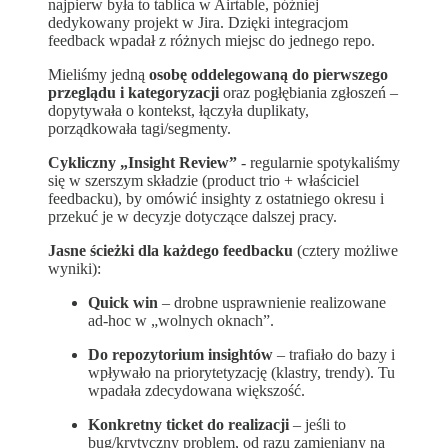
najpierw była to tablica w Airtable, później
dedykowany projekt w Jira. Dzięki integracjom
feedback wpadał z różnych miejsc do jednego repo.
Mieliśmy jedną
osobę oddelegowaną do pierwszego
przeglądu i kategoryzacji
oraz pogłębiania zgłoszeń –
dopytywała o kontekst, łączyła duplikaty,
porządkowała tagi/segmenty.
Cykliczny „Insight Review”
- regularnie spotykaliśmy
się w szerszym składzie (product trio + właściciel
feedbacku), by omówić insighty z ostatniego okresu i
przekuć je w decyzje dotyczące dalszej pracy.
Jasne ścieżki dla każdego feedbacku
(cztery możliwe
wyniki):
Quick win
– drobne usprawnienie realizowane
ad-hoc w „wolnych oknach”.
Do repozytorium insightów
– trafiało do bazy i
wpływało na priorytetyzację (klastry, trendy). Tu
wpadała zdecydowana większość.
Konkretny ticket do realizacji
– jeśli to
bug/krytyczny problem, od razu zamieniany na