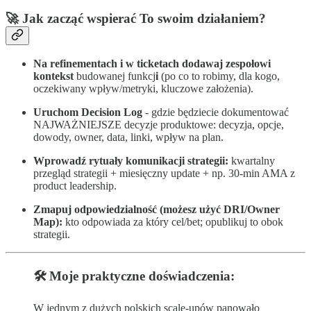
🚀 Jak zacząć wspierać To swoim działaniem?
Na refinementach i w ticketach dodawaj zespołowi
kontekst
budowanej funkcj
i
(po co to robimy, dla kogo,
oczekiwany wpływ/metryki, kluczowe założenia).
Uruchom Decision Log
- gdzie będziecie dokumentować
NAJWAŻNIEJSZE decyzje produktowe:
decyzja, opcje,
dowody, owner, data, linki, wpływ na plan.
Wprowadź rytuały komunikacji strategii:
kwartalny
przegląd strategii + miesięczny update + np. 30-min AMA z
product leadership.
Zmapuj odpowiedzialność (możesz użyć DRI/Owner
Map):
kto odpowiada za który cel/bet; opublikuj to obok
strategii.
🛠️ Moje praktyczne doświadczenia:
W jednym z dużych polskich scale-upów panowało