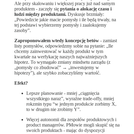
Ale przy skalowaniu i większej pracy już nad samym
produktem - zaczęły się
pytania o alokację czasu i
ludzi między produktami.
Dyskusje brzmiały:
„Powiedzcie jakie macie pomysły i ile będą trwały, na
tej podstawi wybierzemy pomysły i zaalokujemy
zasoby”.
Zaproponowałem wtedy koncepcję betów
- zamiast
listy pomysłów, odpowiedzmy sobie na pytanie: „Ile
chcemy zainwestować w każdy produkt w tym
kwartale na werfykację naszych najważniejszych
hipotez. To wymagało zmiany mindsetu zarządu (z
„pomysły co zbudować” → „inwestujemy w
hipotezy”), ale szybko zobaczyliśmy wartość.
Efekt?
Lepsze planowanie - mniej „ciągnięcia
wszystkiego naraz”, wyraźne trade-offy, mniej
rokzmin typu “w jednym produkcie zorbimy X,
to w drugim nie zrobimy Y”.
Więcej autonomii dla zespołów produktowych i
product managerów. PMowie mogli skupić się na
swoich produktach - mając do dyspozycji