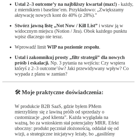
Ustal 2–3 outcome’y na najbliższy kwartał (max!)
- każdy,
z miernikiem i baseline’em. Przykładowo: „Zwiększamy
aktywację nowych kont do 40% (z 28%).”
Stwórz jawną listę „Not Now / Kill List”
i wstaw ją w
widocznym miejscu (Notion / Jira). Obok każdego punktu
wpisz dlaczego nie teraz.
Wprowadź limit
WIP na poziomie zespołu
.
Ustal i zakomnikuj prosty „filtr strategii” dla nowych
próśb i eskalacji.
Np. 3 pytania na wejściu: Czy wspiera
któryś z 2–3 outcome’ów? Jaki przewidywany wpływ? Co
wypada z planu w zamian?
🛠️ Moje praktyczne doświadczenia:
W produkcie B2B SaaS, gdzie byłem PMem
mierzyliśmy się z lawiną próśb od sprzedaży o
customizacje „pod klienta”. Każda wyglądała na
ważną, bo za wnioskiem stał potencjalny MRR. Efekt
uboczny: produkt pęczniał złożonością, oddalał się od
wizji, a strategiczne inicjatywy leżały, bo „gasiliśmy