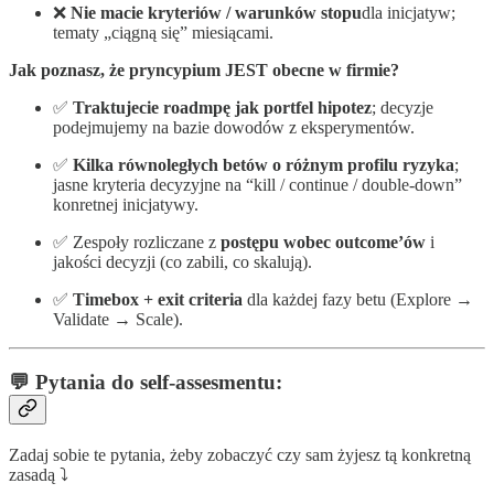
❌
Nie macie kryteriów / warunków stopu
dla inicjatyw;
tematy „ciągną się” miesiącami.
Jak poznasz, że pryncypium JEST obecne w firmie?
✅
Traktujecie roadmpę jak portfel hipotez
; decyzje
podejmujemy na bazie dowodów z eksperymentów.
✅
Kilka równoległych betów o różnym profilu ryzyka
;
jasne kryteria decyzyjne na “kill / continue / double-down”
konretnej inicjatywy.
✅ Zespoły rozliczane z
postępu wobec outcome’ów
i
jakości decyzji (co zabili, co skalują).
✅
Timebox + exit criteria
dla każdej fazy betu (Explore →
Validate → Scale).
💬 Pytania do self-assesmentu:
Zadaj sobie te pytania, żeby zobaczyć czy sam żyjesz tą konkretną
zasadą ⤵️