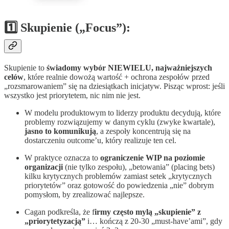
1️⃣ Skupienie („Focus”):
Skupienie to
świadomy wybór NIEWIELU, najważniejszych
celów
, które realnie dowożą wartość + ochrona zespołów przed
„rozsmarowaniem” się na dziesiątkach inicjatyw. Pisząc wprost: jeśli
wszystko jest priorytetem, nic nim nie jest.
W modelu produktowym to liderzy produktu decydują, które
problemy rozwiązujemy w danym cyklu (zwyke kwartale),
jasno to komunikują
, a zespoły koncentrują się na
dostarczeniu outcome’u, który realizuje ten cel.
W praktyce oznacza to
ograniczenie WIP na poziomie
organizacji
(nie tylko zespołu), „betowania” (placing bets)
kilku krytycznych problemów zamiast setek „krytycznych
priorytetów” oraz gotowość do powiedzenia „nie” dobrym
pomysłom, by zrealizować najlepsze.
Cagan podkreśla, że f
irmy często mylą „skupienie” z
„priorytetyzacją”
i… kończą z 20-30 „must-have’ami”, gdy