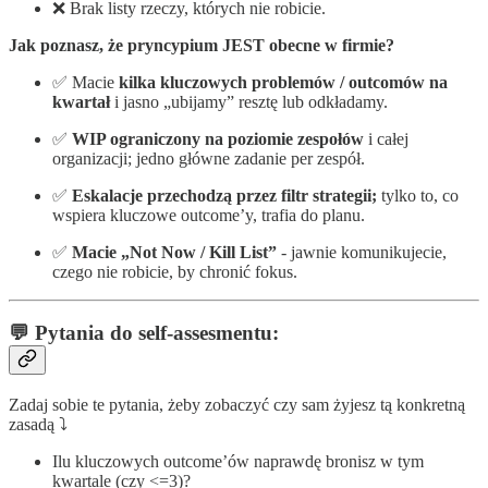
❌ Brak listy rzeczy, których nie robicie.
Jak poznasz, że pryncypium JEST obecne w firmie?
✅ Macie
kilka kluczowych problemów / outcomów na
kwartał
i jasno „ubijamy” resztę lub odkładamy.
✅
WIP ograniczony na poziomie zespołów
i całej
organizacji; jedno główne zadanie per zespół.
✅
Eskalacje przechodzą przez filtr strategii;
tylko to, co
wspiera kluczowe outcome’y, trafia do planu.
✅
Macie „Not Now / Kill List”
- jawnie komunikujecie,
czego nie robicie, by chronić fokus.
💬 Pytania do self-assesmentu:
Zadaj sobie te pytania, żeby zobaczyć czy sam żyjesz tą konkretną
zasadą ⤵️
Ilu kluczowych outcome’ów naprawdę bronisz w tym
kwartale (czy <=3)?