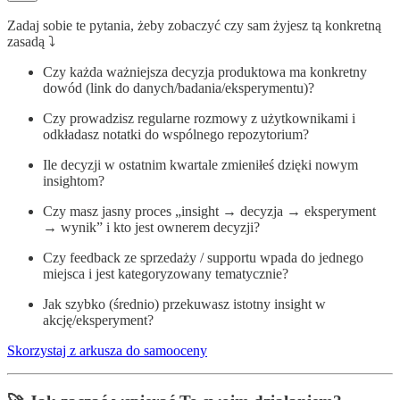
Zadaj sobie te pytania, żeby zobaczyć czy sam żyjesz tą konkretną
zasadą ⤵️
Czy każda ważniejsza decyzja produktowa ma konkretny
dowód (link do danych/badania/eksperymentu)?
Czy prowadzisz regularne rozmowy z użytkownikami i
odkładasz notatki do wspólnego repozytorium?
Ile decyzji w ostatnim kwartale zmieniłeś dzięki nowym
insightom?
Czy masz jasny proces „insight → decyzja → eksperyment
→ wynik” i kto jest ownerem decyzji?
Czy feedback ze sprzedaży / supportu wpada do jednego
miejsca i jest kategoryzowany tematycznie?
Jak szybko (średnio) przekuwasz istotny insight w
akcję/eksperyment?
Skorzystaj z arkusza do samooceny