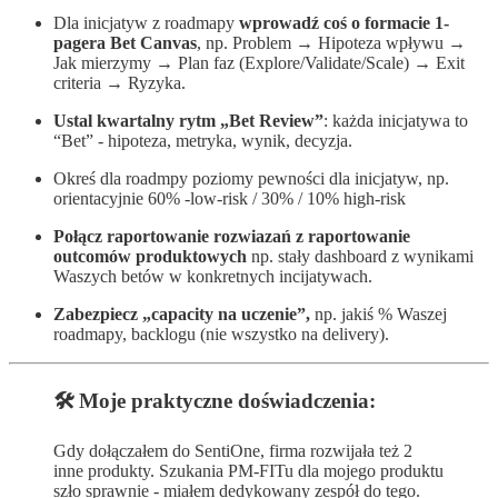
Dla inicjatyw z roadmapy
wprowadź coś o formacie 1-
pagera Bet Canvas
, np. Problem → Hipoteza wpływu →
Jak mierzymy → Plan faz (Explore/Validate/Scale) → Exit
criteria → Ryzyka.
Ustal kwartalny rytm „Bet Review”
: każda inicjatywa to
“Bet” - hipoteza, metryka, wynik, decyzja.
Okreś dla roadmpy poziomy pewności dla inicjatyw, np.
orientacyjnie 60% -low-risk / 30% / 10% high-risk
Połącz raportowanie rozwiazań z raportowanie
outcomów produktowych
np. stały dashboard z wynikami
Waszych betów w konkretnych incijatywach.
Zabezpiecz „capacity na uczenie”,
np. jakiś % Waszej
roadmapy, backlogu (nie wszystko na delivery).
🛠️ Moje praktyczne doświadczenia:
Gdy dołączałem do SentiOne, firma rozwijała też 2
inne produkty. Szukania PM-FITu dla mojego produktu
szło sprawnie - miałem dedykowany zespół do tego.