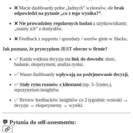
❌ Macie dashboardy pełne „ładnych” wykresów, ale
brak
odpowiedzi na pytanie „co z tego wynika?”
.
❌
Nie prowadzimy regularnych badań
z użytkownikami;
„znamy ich” z domysłów.
❌ Feedback z supportu / sprzedaży / userów ginie w Slacku.
Jak poznasz, że pryncypium JEST obecne w firmie?
✅ Każda większa decyzja ma
link do dowodu
: dane,
badanie, eksperyment, analiza rynku.
✅ Wasze dashboardy
wpływają na podejmowanie decyzji,
✅
Stały rytm rozmów z klientami
(np. 3–5/mies.),
repozytorium isnightów.
✅ Review feedbacków insightów co 2 tygodnie: wnioski →
decyzje → eksperymenty → wyniki.
💬 Pytania do self-assesmentu: