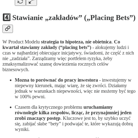
4️⃣ Stawianie „zakładów” („Placing Bets”)
W Product Modelu
strategia to hipoteza, nie obietnica
.
Co
kwartał stawiamy zakłady (“placing bets”)
- alokujemy ludzi i
czas w najbardziej obiecujące inicjatywy, świadomi, że część z nich
nie „zadziała”. Zarządzamy więc portfelem ryzyka, żeby
zmaksymalizować szansę dowiezienia rocznych celów
biznesowych.
Mozna to porównać do pracy inwestora
- inwestujemy w
niepewny kierunek, mając wiarę, że się zwróci. Działamy
jednak w warunkach niepewności, więc nie możemy być tego
w 100% pewni.
Czasem dla krytycznego problemu
uruchamiamy
równolegle kilka zespołów, licząc, że przynajmniej jeden
zrobi znaczący postęp
. Kluczowe jest to, by szybko uczyć
się, zabijać słabe “bety” i podwajać te, które wykazują dobrą
wyniki.