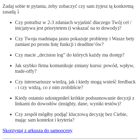
Zadaj sobie te pytania, żeby zobaczyć czy sam żyjesz tą konkretną
zasadą ⤵️
Czy potrafisz w 2-3 zdaniach wyjaśnić dlaczego Twój cel /
inicjatywa jest priorytetem (i wskazać na to dowody)?
Czy Twoja roadmapa jasno pokazuje problemy i Wasze bety
zamiast po prostu listę funkcji i deadline’ów?
Czy macie „decision log” do których każdy ma dostęp?
Jak szybko firma komunikuje zmiany kursu: powód, wpływ,
trade-offy?
Czy interesariusze wiedzą, jak i kiedy mogą wnieść feedback
- i czy widzą, co z nim zrobiliście?
Kiedy ostatnio udostępniłeś krótkie podsumowanie decyzji z
linkami do dowodów (insighty, dane, wyniki testów)?
Czy zespół mógłby podjąć kluczową decyzję bez Ciebie,
mając sam kontekst i kryteria?
Skorzystaj z arkusza do samooceny