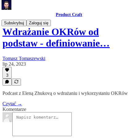
Product Craft
Subskrybuj
Zaloguj się
Wdrażanie OKRów od
podstaw - definiowanie…
Tomasz Tomaszewski
lip 24, 2023
3
Podcast z Eleną Zhukovą o wdrażaniu i wykorzystaniu OKRów
Czytać →
Komentarze