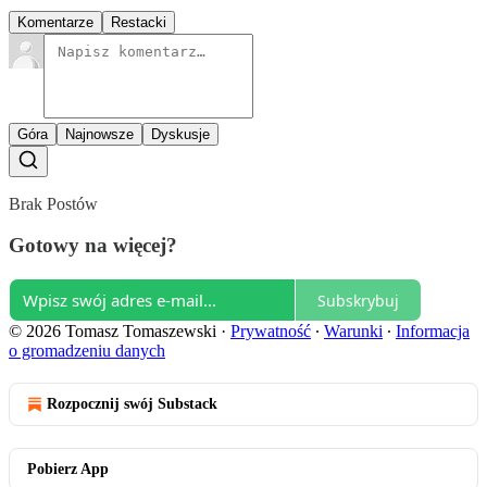
Komentarze
Restacki
Góra
Najnowsze
Dyskusje
Brak Postów
Gotowy na więcej?
Subskrybuj
© 2026 Tomasz Tomaszewski
·
Prywatność
∙
Warunki
∙
Informacja
o gromadzeniu danych
Rozpocznij swój Substack
Pobierz App