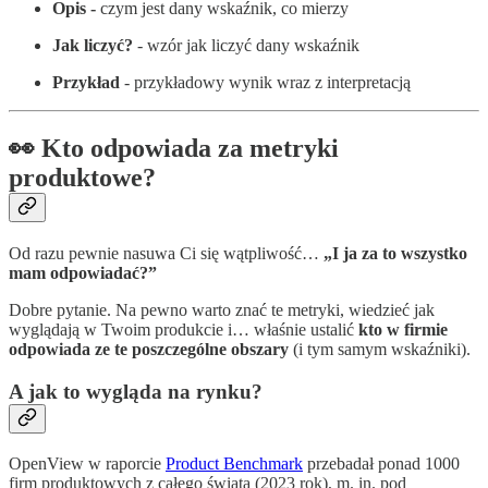
Opis -
czym jest dany wskaźnik, co mierzy
Jak liczyć?
- wzór jak liczyć dany wskaźnik
Przykład
- przykładowy wynik wraz z interpretacją
👀 Kto odpowiada za metryki
produktowe?
Od razu pewnie nasuwa Ci się wątpliwość…
„I ja za to wszystko
mam odpowiadać?”
Dobre pytanie. Na pewno warto znać te metryki, wiedzieć jak
wyglądają w Twoim produkcie i… właśnie ustalić
kto w firmie
odpowiada ze te poszczególne obszary
(i tym samym wskaźniki).
A jak to wygląda na rynku?
OpenView w raporcie
Product Benchmark
przebadał ponad 1000
firm produktowych z całego świata (2023 rok), m. in. pod