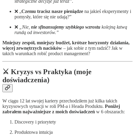
strategiczne decyzje już teraz”.
❌ „
Czemu tracisz nasze pieniądze
na jakieś eksperymenty i
pomysły, które się nie udają?”
❌
„Nie,
nie sfinansujemy szybkiego wzrostu
kolejną łatwą
rundą od inwestorów.”
Mniejszy zespół, mniejszy budżet, krótsze horyzonty działania,
więcej zewnętrzych nacisków
– jak sobie z tym radzić? Jak w
takich warunkach robić product management?
⚔️ Kryzys vs Praktyka (moje
doświadczenia)
W ciągu 12 lat swojej kariery przechodziłem już kilka takich
kryzysowych sytuacji w roli PM-a i Heada Produktu.
Poniżej
zabrałem najważniejsze z moich doświadczeń
w 6 obszarach:
Discovery i priorytety
Produktowa intuicja