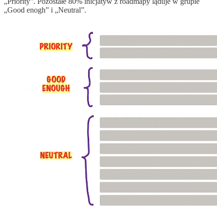
„Priority”. Pozostałe 80% inicjatyw z roadmapy ląduje w grupie
„Good enogh” i „Neutral”.