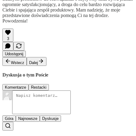
ogromnie satysfakcjonujący, a droga do celu bardzo rozwijająca
Ciebie i spajająca zespół produktowy. Mam nadzieję, że moje
przedstawione doświadczenia pomogą Ci na tej drodze.
Powodzenia!
3
Udostępnij
Wstecz
Dalej
Dyskusja o tym Poście
Komentarze
Restacki
Góra
Najnowsze
Dyskusje