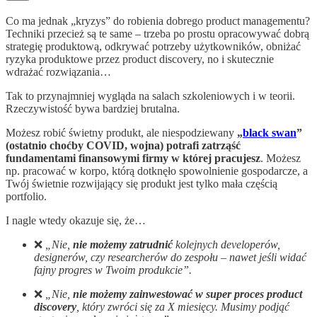
Co ma jednak „kryzys” do robienia dobrego product managementu?
Techniki przecież są te same – trzeba po prostu opracowywać dobrą
strategię produktową, odkrywać potrzeby użytkowników, obniżać
ryzyka produktowe przez product discovery, no i skutecznie
wdrażać rozwiązania…
Tak to przynajmniej wygląda na salach szkoleniowych i w teorii.
Rzeczywistość bywa bardziej brutalna.
Możesz robić świetny produkt, ale niespodziewany
„
black swan
”
(ostatnio choćby COVID, wojna) potrafi zatrząść
fundamentami finansowymi firmy w której pracujesz
. Możesz
np. pracować w korpo, którą dotknęło spowolnienie gospodarcze, a
Twój świetnie rozwijający się produkt jest tylko mała częścią
portfolio.
I nagle wtedy okazuje się, że…
❌
„Nie,
nie możemy zatrudnić
kolejnych developerów,
designerów, czy researcherów do zespołu – nawet jeśli widać
fajny progres w Twoim produkcie”.
❌
„Nie,
nie możemy zainwestować w super proces
product
discovery
, który zwróci się za X miesięcy. Musimy podjąć