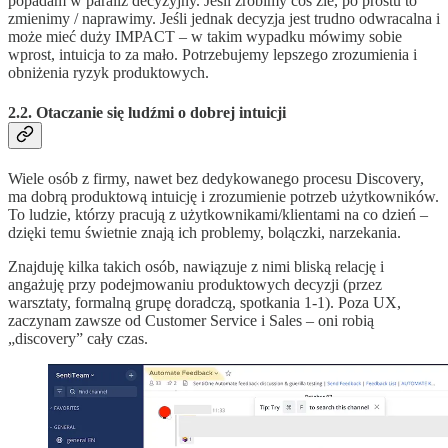
popadam w paraliż decyzyjny. Jeśli zrobimy coś źle, po prostu to
zmienimy / naprawimy. Jeśli jednak decyzja jest trudno odwracalna i
może mieć duży IMPACT – w takim wypadku mówimy sobie
wprost, intuicja to za mało. Potrzebujemy lepszego zrozumienia i
obniżenia ryzyk produktowych.
2.2. Otaczanie się ludźmi o dobrej intuicji
Wiele osób z firmy, nawet bez dedykowanego procesu Discovery,
ma dobrą produktową intuicję i zrozumienie potrzeb użytkowników.
To ludzie, którzy pracują z użytkownikami/klientami na co dzień –
dzięki temu świetnie znają ich problemy, bolączki, narzekania.
Znajduję kilka takich osób, nawiązuje z nimi bliską relację i
angażuję przy podejmowaniu produktowych decyzji (przez
warsztaty, formalną grupę doradczą, spotkania 1-1). Poza UX,
zaczynam zawsze od Customer Service i Sales – oni robią
„discovery” cały czas.