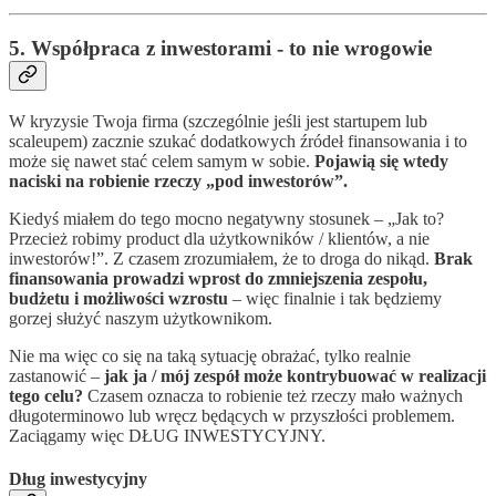
5. Współpraca z inwestorami - to nie wrogowie
W kryzysie Twoja firma (szczególnie jeśli jest startupem lub
scaleupem) zacznie szukać dodatkowych źródeł finansowania i to
może się nawet stać celem samym w sobie.
Pojawią się wtedy
naciski na robienie rzeczy „pod inwestorów”.
Kiedyś miałem do tego mocno negatywny stosunek – „Jak to?
Przecież robimy product dla użytkowników / klientów, a nie
inwestorów!”. Z czasem zrozumiałem, że to droga do nikąd.
Brak
finansowania prowadzi wprost do zmniejszenia zespołu,
budżetu i możliwości wzrostu
– więc finalnie i tak będziemy
gorzej służyć naszym użytkownikom.
Nie ma więc co się na taką sytuację obrażać, tylko realnie
zastanowić –
jak ja / mój zespół może kontrybuować w realizacji
tego celu?
Czasem oznacza to robienie też rzeczy mało ważnych
długoterminowo lub wręcz będących w przyszłości problemem.
Zaciągamy więc DŁUG INWESTYCYJNY.
Dług inwestycyjny