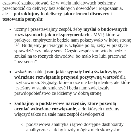
czasowo) zaakceptować, że w wielu inicjatywach będziemy
przechodzić do delivery bez solidnych dowodów i rozpoznania,
ale…
potraktujmy to delivery jako element discovery i
testowania pomysłu
:
uczmy i przestawiajmy zespół, żeby
myślał o budowanych
rozwiązaniach jak o eksperymentach
- MVP, które w
praktyce, empirycznie będzie nam pokazywało w którą stronę
iść. Budujemy je iteracyjnie, włąśnie po to, żeby w praktyce
sprawdzić czy miały sens. Często zespół sam wtedy będzie
szukał na to różnych dowodów, bo mało kto lubi pracować
“bez sensu”
wskażmy sobie jasno
jakie sygnały będą świadczyły, ze
wdrażane rozwiązanie przynosi pozytywną wartość
dla
użytkownika. Sygnały, które może nie bedą idealne, ale które
jesteśmy w stanie zmierzyć i będa nam zwiększały
prawdopobieństwo że idziemy w dobrą stronę
zadbajmy o podstawowe narzędzie, które pozwolą
oceniać wdrażane rozwiązanie
, a do których możemy
włączyć także na stałe nasz zespół developerski
podstawowa analityka i łątwo dostępne dashboardy
analityczne - tak by kazdy mógł z nich skorzystać