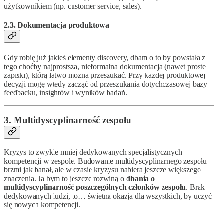
użytkownikiem (np. customer service, sales).
2.3. Dokumentacja produktowa
Gdy robię już jakieś elementy discovery, dbam o to by powstała z
tego choćby najprostsza, nieformalna dokumentacja (nawet proste
zapiski), którą łatwo można przeszukać. Przy każdej produktowej
decyzji mogę wtedy zacząć od przeszukania dotychczasowej bazy
feedbacku, insightów i wyników badań.
3. Multidyscyplinarność zespołu
Kryzys to zwykle mniej dedykowanych specjalistycznych
kompetencji w zespole. Budowanie multidyscyplinarnego zespołu
brzmi jak banał, ale w czasie kryzysu nabiera jeszcze większego
znaczenia. Ja bym to jeszcze rozwiną o
dbania o
multidyscyplinarność poszczególnych członków zespołu
. Brak
dedykowanych ludzi, to… świetna okazja dla wszystkich, by uczyć
się nowych kompetencji.