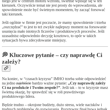
niego jest w centrum motoru wzrostu, świetnie wpisuje się w ten
kierunek. Oczywiście temat nie jest prosty do wprowadzenia, ale
spowolnienie może być świetnym momentem, by zacząć forsować
taki kierunek.
Jeśli ogólnie w firmie jest poczucie, że mamy spowolnienie i trzeba
„oszczędzać” to jest to też zwykle najlepszy moment na forsowanie
usunięcia mało istotnych ficzerów i produktowych procesów. Jeśli
uzasadnisz odpowiednio decyzję kosztowo, to opór w takich
sytuacjach bywa zdecydowanie mniejszy.
💭 Kluczowe pytanie – czy naprawdę Ci
zależy?
Na koniec, w “czasach kryzysu” IMHO trzeba sobie odpowiedzieć
na jedno
zajebiście
bardzo ważne pytanie:
„Czy naprawdę zależy
Ci na produkcie i Twoim zespole?”
. Jeśli tak – to w kryzysie masz
świetną okazję, by sprawdzić się w roli prawdziwego
produktowego lidera.
Będzie trudno – okrojone budżety, dużo stresu, wiele nacisków i
trudnych problemów do rozwiązania. Pozytywny finał bywa jednak