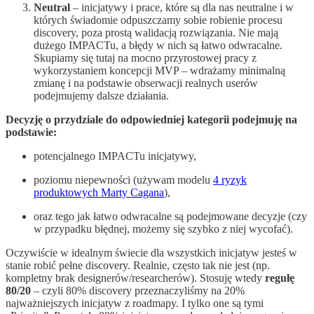
Neutral
– inicjatywy i prace, które są dla nas neutralne i w
których świadomie odpuszczamy sobie robienie procesu
discovery, poza prostą walidacją rozwiązania. Nie mają
dużego IMPACTu, a błędy w nich są łatwo odwracalne.
Skupiamy się tutaj na mocno przyrostowej pracy z
wykorzystaniem koncepcji MVP – wdrażamy minimalną
zmianę i na podstawie obserwacji realnych userów
podejmujemy dalsze działania.
Decyzję o przydziale do odpowiedniej kategorii podejmuję na
podstawie:
potencjalnego IMPACTu inicjatywy,
poziomu niepewności (używam modelu
4 ryzyk
produktowych Marty Cagana
),
oraz tego jak łatwo odwracalne są podejmowane decyzje (czy
w przypadku błędnej, możemy się szybko z niej wycofać).
Oczywiście w idealnym świecie dla wszystkich inicjatyw jesteś w
stanie robić pełne discovery. Realnie, często tak nie jest (np.
kompletny brak designerów/researcherów). Stosuję wtedy
regułę
80/20
– czyli 80% discovery przeznaczyliśmy na 20%
najważniejszych inicjatyw z roadmapy. I tylko one są tymi