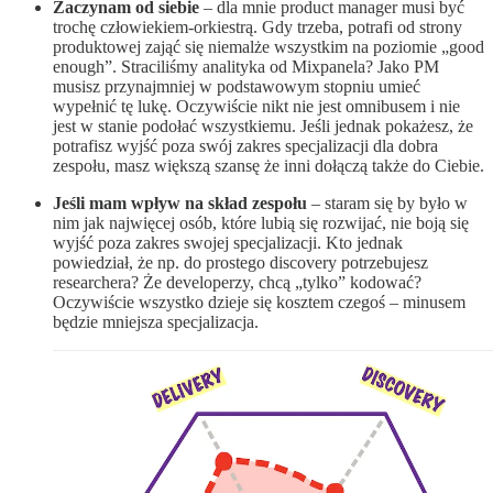
Zaczynam od siebie
– dla mnie product manager musi być
trochę człowiekiem-orkiestrą. Gdy trzeba, potrafi od strony
produktowej zająć się niemalże wszystkim na poziomie „good
enough”. Straciliśmy analityka od Mixpanela? Jako PM
musisz przynajmniej w podstawowym stopniu umieć
wypełnić tę lukę. Oczywiście nikt nie jest omnibusem i nie
jest w stanie podołać wszystkiemu. Jeśli jednak pokażesz, że
potrafisz wyjść poza swój zakres specjalizacji dla dobra
zespołu, masz większą szansę że inni dołączą także do Ciebie.
Jeśli mam wpływ na skład zespołu
– staram się by było w
nim jak najwięcej osób, które lubią się rozwijać, nie boją się
wyjść poza zakres swojej specjalizacji. Kto jednak
powiedział, że np. do prostego discovery potrzebujesz
researchera? Że developerzy, chcą „tylko” kodować?
Oczywiście wszystko dzieje się kosztem czegoś – minusem
będzie mniejsza specjalizacja.