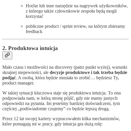
HotJar lub inne narzędzie na nagrywek użytkowników,
z którego także człownkowie zespołu będą mogli
korzystać
pobliczne product / sprint review, na którym zbieramy
feedback
2. Produktowa intuicja
Mało czasu i możliwości na discovery (patrz punkt wyżej), warunki
skrajnej niepewności, ale
decyzje produktowe i tak trzeba będzie
podjąć
. A osobą, która będzie musiała to zrobić… będziesz Ty,
product manager.
W takiej sytuacji kluczowa staje się produktowa intuicja. To ona
podpowiada nam, w którą stronę pójść, gdy nie mamy jasnych
odpowiedzi na pytania. Im jesteśmy bardziej doświadczeni, tym
częściej „podświadomie czujemy” co będzie lepszą drogą.
Przez 12 lat swojej kariery wypracowałem kilka mechanizmów,
które pomagają mi w pracy, gdy intuicja gra dużą rolę: