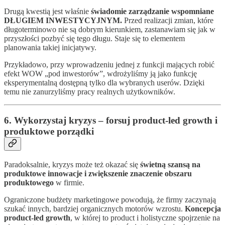
Drugą kwestią jest właśnie
świadomie zarządzanie wspomniane
DŁUGIEM INWESTYCYJNYM.
Przed realizacji zmian, które
długoterminowo nie są dobrym kierunkiem, zastanawiam się jak w
przyszłości pozbyć się tego długu. Staje się to elementem
planowania takiej inicjatywy.
Przykładowo, przy wprowadzeniu jednej z funkcji mających robić
efekt WOW „pod inwestorów”, wdrożyliśmy ją jako funkcję
eksperymentalną dostępną tylko dla wybranych userów. Dzięki
temu nie zanurzyliśmy pracy realnych użytkowników.
6. Wykorzystaj kryzys – forsuj product-led growth i
produktowe porządki
Paradoksalnie, kryzys może też okazać się
świetną szansą na
produktowe innowacje i zwiększenie znaczenie obszaru
produktowego
w firmie.
Ograniczone budżety marketingowe powodują, że firmy zaczynają
szukać innych, bardziej organicznych motorów wzrostu.
Koncepcja
product-led growth
, w której to product i holistyczne spojrzenie na