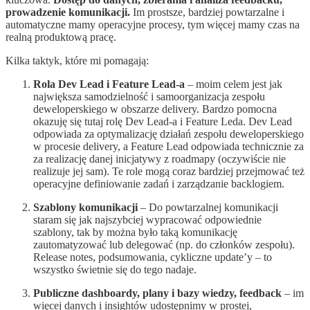
prowadzenie komunikacji.
Im prostsze, bardziej powtarzalne i
automatyczne mamy operacyjne procesy, tym więcej mamy czas na
realną produktową pracę.
Kilka taktyk, które mi pomagają:
Rola Dev Lead i Feature Lead-a
– moim celem jest jak
największa samodzielność i samoorganizacja zespołu
deweloperskiego w obszarze delivery. Bardzo pomocna
okazuję się tutaj rolę Dev Lead-a i Feature Leda. Dev Lead
odpowiada za optymalizację działań zespołu deweloperskiego
w procesie delivery, a Feature Lead odpowiada technicznie za
za realizację danej inicjatywy z roadmapy (oczywiście nie
realizuje jej sam). Te role mogą coraz bardziej przejmować też
operacyjne definiowanie zadań i zarządzanie backlogiem.
Szablony komunikacji
– Do powtarzalnej komunikacji
staram się jak najszybciej wypracować odpowiednie
szablony, tak by można było taką komunikację
zautomatyzować lub delegować (np. do członków zespołu).
Release notes, podsumowania, cykliczne update’y – to
wszystko świetnie się do tego nadaje.
Publiczne dashboardy, plany i bazy wiedzy, feedback
– im
więcej danych i insightów udostępnimy w prostej,