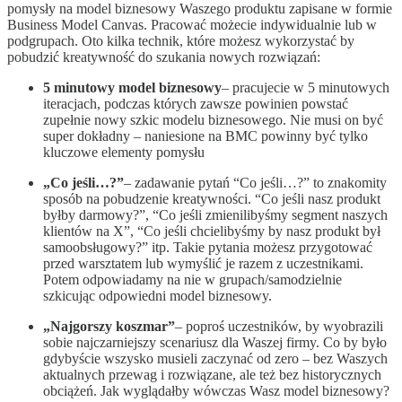
pomysły na model biznesowy Waszego produktu zapisane w formie
Business Model Canvas. Pracować możecie indywidualnie lub w
podgrupach. Oto kilka technik, które możesz wykorzystać by
pobudzić kreatywność do szukania nowych rozwiązań:
5 minutowy model biznesowy
– pracujecie w 5 minutowych
iteracjach, podczas których zawsze powinien powstać
zupełnie nowy szkic modelu biznesowego. Nie musi on być
super dokładny – naniesione na BMC powinny być tylko
kluczowe elementy pomysłu
„Co jeśli…?”
– zadawanie pytań “Co jeśli…?” to znakomity
sposób na pobudzenie kreatywności. “Co jeśli nasz produkt
byłby darmowy?”, “Co jeśli zmienilibyśmy segment naszych
klientów na X”, “Co jeśli chcielibyśmy by nasz produkt był
samoobsługowy?” itp. Takie pytania możesz przygotować
przed warsztatem lub wymyślić je razem z uczestnikami.
Potem odpowiadamy na nie w grupach/samodzielnie
szkicując odpowiedni model biznesowy.
„Najgorszy koszmar”
– poproś uczestników, by wyobrazili
sobie najczarniejszy scenariusz dla Waszej firmy. Co by było
gdybyście wszysko musieli zaczynać od zero – bez Waszych
aktualnych przewag i rozwiązane, ale też bez historycznych
obciążeń. Jak wyglądałby wówczas Wasz model biznesowy?