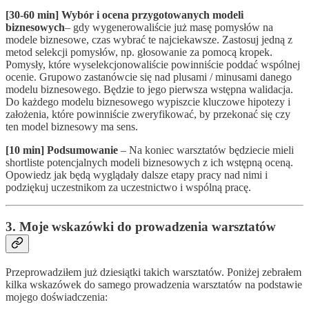
[30-60 min] Wybór i ocena przygotowanych modeli
biznesowych
– gdy wygenerowaliście już masę pomysłów na
modele biznesowe, czas wybrać te najciekawsze. Zastosuj jedną z
metod selekcji pomysłów, np. głosowanie za pomocą kropek.
Pomysły, które wyselekcjonowaliście powinniście poddać wspólnej
ocenie. Grupowo zastanówcie się nad plusami / minusami danego
modelu biznesowego. Będzie to jego pierwsza wstępna walidacja.
Do każdego modelu biznesowego wypiszcie kluczowe hipotezy i
założenia, które powinniście zweryfikować, by przekonać się czy
ten model biznesowy ma sens.
[10 min] Podsumowanie
– Na koniec warsztatów będziecie mieli
shortliste potencjalnych modeli biznesowych z ich wstępną oceną.
Opowiedz jak będą wyglądały dalsze etapy pracy nad nimi i
podziękuj uczestnikom za uczestnictwo i wspólną pracę.
3. Moje wskazówki do prowadzenia warsztatów
Przeprowadziłem już dziesiątki takich warsztatów. Poniżej zebrałem
kilka wskazówek do samego prowadzenia warsztatów na podstawie
mojego doświadczenia: