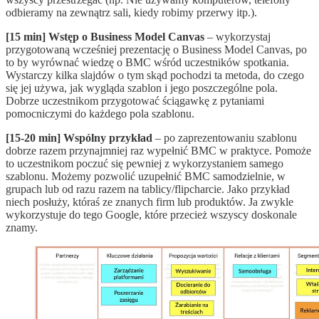
odbieramy na zewnątrz sali, kiedy robimy przerwy itp.).
[15 min] Wstęp o Business Model Canvas
– wykorzystaj
przygotowaną wcześniej prezentację o Business Model Canvas, po
to by wyrównać wiedzę o BMC wśród uczestników spotkania.
Wystarczy kilka slajdów o tym skąd pochodzi ta metoda, do czego
się jej używa, jak wygląda szablon i jego poszczególne pola.
Dobrze uczestnikom przygotować ściągawkę z pytaniami
pomocniczymi do każdego pola szablonu.
[15-20 min] Wspólny przykład
– po zaprezentowaniu szablonu
dobrze razem przynajmniej raz wypełnić BMC w praktyce. Pomoże
to uczestnikom poczuć się pewniej z wykorzystaniem samego
szablonu. Możemy pozwolić uzupełnić BMC samodzielnie, w
grupach lub od razu razem na tablicy/flipcharcie. Jako przykład
niech posłuży, któraś ze znanych firm lub produktów. Ja zwykle
wykorzystuje do tego Google, które przecież wszyscy doskonale
znamy.