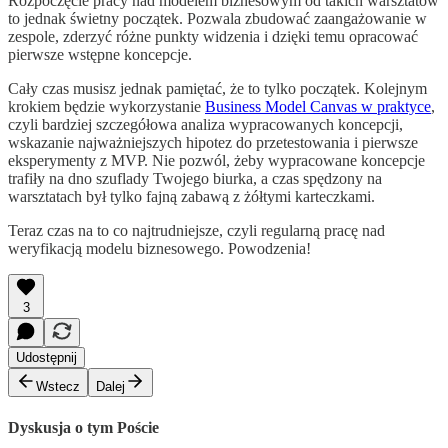
Rozpoczęcie pracy nad modelem biznesowym od takich warsztatów
to jednak świetny początek. Pozwala zbudować zaangażowanie w
zespole, zderzyć różne punkty widzenia i dzięki temu opracować
pierwsze wstępne koncepcje.
Cały czas musisz jednak pamiętać, że to tylko początek. Kolejnym
krokiem będzie wykorzystanie
Business Model Canvas w praktyce
,
czyli bardziej szczegółowa analiza wypracowanych koncepcji,
wskazanie najważniejszych hipotez do przetestowania i pierwsze
eksperymenty z MVP. Nie pozwól, żeby wypracowane koncepcje
trafiły na dno szuflady Twojego biurka, a czas spędzony na
warsztatach był tylko fajną zabawą z żółtymi karteczkami.
Teraz czas na to co najtrudniejsze, czyli regularną pracę nad
weryfikacją modelu biznesowego. Powodzenia!
3
Udostępnij
Wstecz
Dalej
Dyskusja o tym Poście