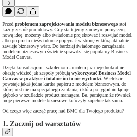
3
Przed
problemem zaprojektowania modelu biznesowego
stoi
każdy zespół produktowy. Gdy startujemy z nowym pomysłem,
nową ideę, możemy albo świadomie projektować i rozwijać model,
albo po prostu nieświadomie popłynąć w stronę w którą aktualnie
zawieje biznesowy wiatr. Do bardziej świadomego zarządzania
modelem biznesowym świetnie sprawdza się popularny Business
Model Canvas.
Dzięki konsultacjom i szkoleniom - miałem już niejednokrotnie
okazję widzieć jak zespoły próbują
wykorzystać Business Model
Canvas w praktyce i totalnie im to nie wychodzi
. W efekcie
powstaje jakaś jedna kartka papieru z modelem biznesowym, do
której nikt nie ma specjalnego zaufania, i która po tygodniu ląduje
głęboko w szufladzie product managera. Ba, pamiętam że również
moje pierwsze modele biznesowe kończyły zupełnie tak samo.
Od czego więc zacząć pracę nad BMC dla Twojego produktu?
1. Zacznij od warsztatów