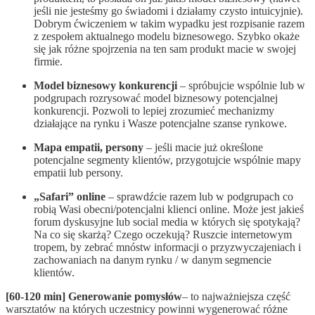
jeśli nie jesteśmy go świadomi i działamy czysto intuicyjnie).
Dobrym ćwiczeniem w takim wypadku jest rozpisanie razem
z zespołem aktualnego modelu biznesowego. Szybko okaże
się jak różne spojrzenia na ten sam produkt macie w swojej
firmie.
Model biznesowy konkurencji
– spróbujcie wspólnie lub w
podgrupach rozrysować model biznesowy potencjalnej
konkurencji. Pozwoli to lepiej zrozumieć mechanizmy
działające na rynku i Wasze potencjalne szanse rynkowe.
Mapa empatii, persony
– jeśli macie już określone
potencjalne segmenty klientów, przygotujcie wspólnie mapy
empatii lub persony.
„Safari” online
– sprawdźcie razem lub w podgrupach co
robią Wasi obecni/potencjalni klienci online. Może jest jakieś
forum dyskusyjne lub social media w których się spotykają?
Na co się skarżą? Czego oczekują? Ruszcie internetowym
tropem, by zebrać mnóstw informacji o przyzwyczajeniach i
zachowaniach na danym rynku / w danym segmencie
klientów.
[60-120 min] Generowanie pomysłów
– to najważniejsza część
warsztatów na których uczestnicy powinni wygenerować różne