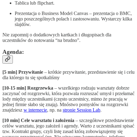
Tablica lub flipchart.
Prezentacja o Business Model Canvas – prezentacja o BMC,
jego poszczególnych polach i zastosowaniu. Wystarczy kilka
slajdów.
Nie zapomnij o dodatkowych kartkach i długopisach dla
uczestników do notowania “na brudno”.
Agenda:
[5 min] Przywitanie
– krótkie przywitanie, przedstawienie się i celu
dla którego tu się spotkaliśmy
[10-15 min] Rozgrzewka
– wszelkiego rodzaju warsztaty dobrze
zaczynać od rozgrzewki, która pozwala rozruszać umysł i przełamać
lody między uczestnikami (często uczestnicy, mimo że pracują w
jednej firmie słabo się znają). Mnóstwo pomysłów na rozgrzewki
znajdziesz
w internecie
, np. na
stronie Session Lab
.
[10 min] Cele warsztatu i założenia
– szczegółowe przedstawienie
celów warsztatu, jego założeń i agendy. Warto z uczestnikami spisać
tzw. Kontrakt grupy, czyli listę zasad którą zobowiązujemy się
wszyscy przestrzegać (np. Nie używamy komputerów, telefony