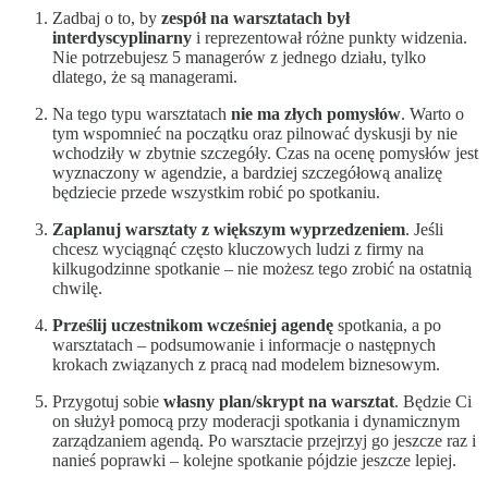
Zadbaj o to, by
zespół na warsztatach był
interdyscyplinarny
i reprezentował różne punkty widzenia.
Nie potrzebujesz 5 managerów z jednego działu, tylko
dlatego, że są managerami.
Na tego typu warsztatach
nie ma złych pomysłów
. Warto o
tym wspomnieć na początku oraz pilnować dyskusji by nie
wchodziły w zbytnie szczegóły. Czas na ocenę pomysłów jest
wyznaczony w agendzie, a bardziej szczegółową analizę
będziecie przede wszystkim robić po spotkaniu.
Zaplanuj warsztaty z większym wyprzedzeniem
. Jeśli
chcesz wyciągnąć często kluczowych ludzi z firmy na
kilkugodzinne spotkanie – nie możesz tego zrobić na ostatnią
chwilę.
Prześlij uczestnikom wcześniej agendę
spotkania, a po
warsztatach – podsumowanie i informacje o następnych
krokach związanych z pracą nad modelem biznesowym.
Przygotuj sobie
własny plan/skrypt na warsztat
. Będzie Ci
on służył pomocą przy moderacji spotkania i dynamicznym
zarządzaniem agendą. Po warsztacie przejrzyj go jeszcze raz i
nanieś poprawki – kolejne spotkanie pójdzie jeszcze lepiej.