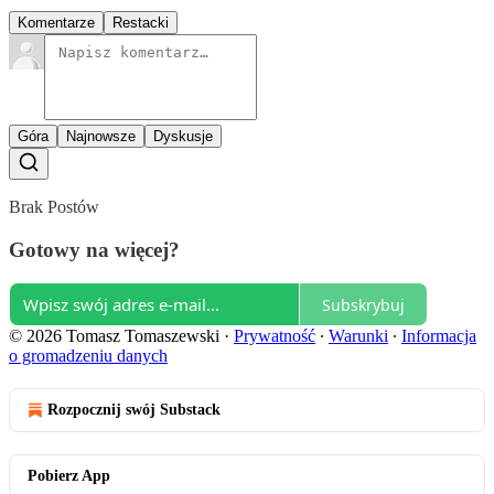
Komentarze
Restacki
Góra
Najnowsze
Dyskusje
Brak Postów
Gotowy na więcej?
Subskrybuj
© 2026 Tomasz Tomaszewski
·
Prywatność
∙
Warunki
∙
Informacja
o gromadzeniu danych
Rozpocznij swój Substack
Pobierz App