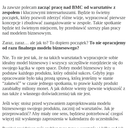
Ja zawsze polecam
zacząć pracę nad BMC od warsztatów z
zespołem
i kluczowymi interesariuszami. Będzie to świetny
początek, który pozwoli zderzyć różne wizje, wypracować pierwsze
koncepcje i zbudować zaangażowanie w zespole. Takie spotkanie
będzie też świetnym miejscem, by przedstawić szerszy plan pracy
nad modelem biznesowym.
Zaraz, zaraz… ale jak to? To dopiero początek?
To nie opracujemy
od razu finalnego modelu biznesowego?
Nie. To nie jest tak, że na takich warsztatach wypracujecie sobie
idealny model biznesowy i wszyscy szczęśliwie rozejdziecie się do
swojego kącika w open space. Dobry model biznesowy leży u
podstaw każdego produktu, który odniósł sukces. Gdyby jego
opracowanie było taką prostą sprawą, którą jesteśmy w stanie
“załatwić” w czasie jednego spotkania, to prawie każdy produkt
zarabiałby miliony monet. A jak dobrze wiemy (pewnie większość z
nas także z własnego doświadczenia) tak nie jest.
Jeśli więc stoisz przed wyzwaniem zaprojektowania modelu
biznesowego swojego produktu, zacznij od warsztatów. Jak je
przeprowadzić? Aby miały one sens, będziesz potrzebować czegoś
więcej niż wysłanego zaproszenia w kalendarzu do uczestników.