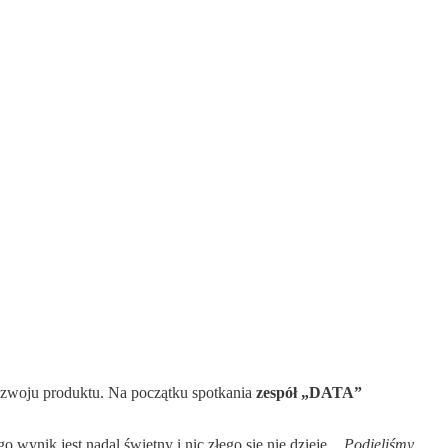
ozwoju produktu. Na początku spotkania
zespół „DATA”
o wynik jest nadal świetny i nic złego się nie dzieje.
„Podjęliśmy