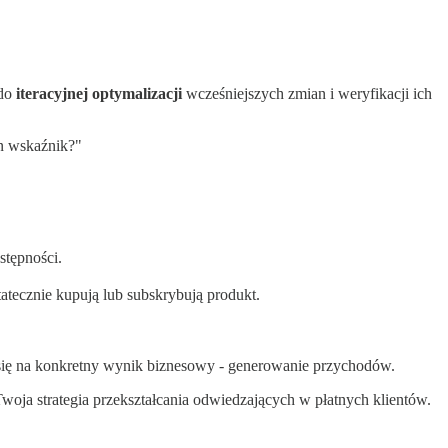
 do
iteracyjnej optymalizacji
wcześniejszych zmian i weryfikacji ich
en wskaźnik?"
stępności.
atecznie kupują lub subskrybują produkt.
ą się na konkretny wynik biznesowy - generowanie przychodów.
Twoja strategia przekształcania odwiedzających w płatnych klientów.