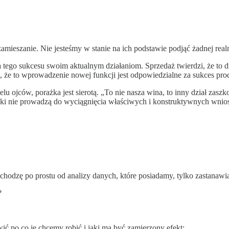
mieszanie. Nie jesteśmy w stanie na ich podstawie podjąć żadnej realn
a tego sukcesu swoim aktualnym działaniom. Sprzedaż twierdzi, że to d
 że to wprowadzenie nowej funkcji jest odpowiedzialne za sukces pro
elu ojców, porażka jest sierotą. „To nie nasza wina, to inny dział zasz
ki nie prowadzą do wyciągnięcia właściwych i konstruktywnych wnio
chodzę po prostu od analizy danych, które posiadamy, tylko zastanawi
?
ić po co je chcemy robić i jaki ma być zamierzony efekt: