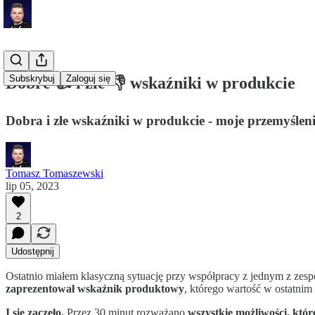
Subskrybuj
Zaloguj się
Dobre 👍 i złe 👎 wskaźniki w produkcie
Dobra i złe wskaźniki w produkcie - moje przemyśleni
Tomasz Tomaszewski
lip 05, 2023
2
Udostępnij
Ostatnio miałem klasyczną sytuację przy współpracy z jednym z zes
zaprezentował wskaźnik produktowy
, którego wartość w ostatnim 
I się zaczęło.
Przez 30 minut rozważano
wszystkie możliwości, któ