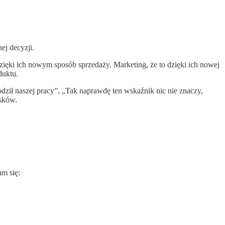
ej decyzji.
zięki ich nowym sposób sprzedaży. Marketing, że to dzięki ich nowej
duktu.
kodził naszej pracy”, „Tak naprawdę ten wskaźnik nic nie znaczy,
sków.
am się: