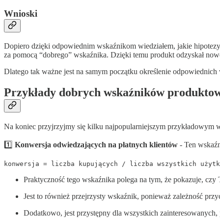
Wnioski
Dopiero dzięki odpowiednim wskaźnikom wiedziałem, jakie hipotezy o
za pomocą “dobrego” wskaźnika. Dzięki temu produkt odzyskał nowe
Dlatego tak ważne jest na samym początku określenie odpowiednich 
Przykłady dobrych wskaźników produkto
Na koniec przyjrzyjmy się kilku najpopularniejszym przykładowym wska
1️⃣
Konwersja odwiedzających na płatnych klientów
- Ten wskaźni
konwersja = liczba kupujących / liczba wszystkich użytk
Praktyczność tego wskaźnika polega na tym, że pokazuje, czy
Jest to również przejrzysty wskaźnik, ponieważ zależność przy
Dodatkowo, jest przystępny dla wszystkich zainteresowanych, 