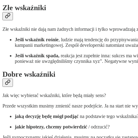
Złe wskaźniki
Złe wskaźniki nie dają nam żadnych informacji i tylko wprowadzają za
Jeśli wskaźnik rośnie
, ludzie mają tendencję do przypisywani
kampanii marketingowej. Zespół developerski natomiast uważa,
Jeśli wskaźnik spada,
reakcja jest zupełnie inna: sukces ma wi
ponieważ nie uwzględniliśmy czynnika xyz”. Negatywne wyni
Dobre wskaźniki
Jak więc wybierać wskaźniki, które będą miały sens?
Przede wszystkim musimy zmienić nasze podejście. Ja na start nie wy
jaką decyzję będę mógł podjąć
na podstawie tego wskaźnika
jakie hipotezy, chcemy potwierdzić
/ odrzucić?
Jeśli rozpoczynamy jakieś działania, musimy na początku się zastanow