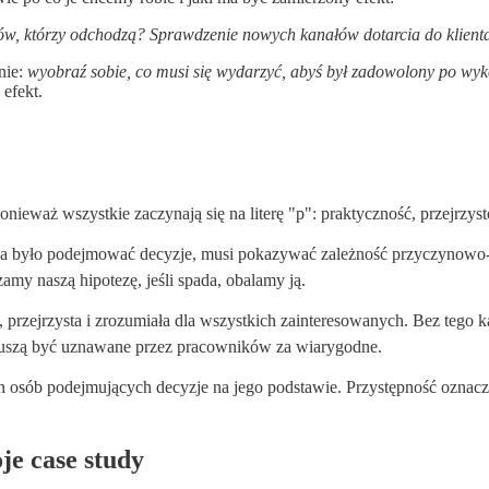
ntów, którzy odchodzą? Sprawdzenie nowych kanałów dotarcia do klient
nie:
wyobraź sobie, co musi się wydarzyć, abyś był zadowolony po wyko
efekt.
ieważ wszystkie zaczynają się na literę "p": praktyczność, przejrzyst
a było podejmować decyzje, musi pokazywać zależność przyczynowo-skutk
zamy naszą hipotezę, jeśli spada, obalamy ją.
 przejrzysta i zrozumiała dla wszystkich zainteresowanych. Bez tego
muszą być uznawane przez pracowników za wiarygodne.
h osób podejmujących decyzje na jego podstawie. Przystępność oznac
e case study