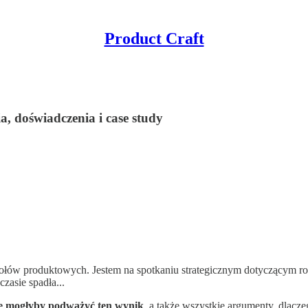
Product Craft
a, doświadczenia i case study
połów produktowych. Jestem na spotkaniu strategicznym dotyczącym r
czasie spadła...
re mogłyby podważyć ten wynik
, a także wszystkie argumenty, dlaczeg