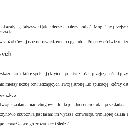
kazały się fałszywe i jakie decyzje należy podjąć. Mogliśmy przejść
 życie.
wskaźników i jasne odpowiedzenie na pytanie: "Po co właściwie mi t
wych
źnikom, które spełniają kryteria praktyczności, przejrzystości i przy
k mierzy liczbę odwiedzających Twoją stronę lub aplikację, którzy ost
owników
 Twoje działania marketingowe i funkcjonalności produktu przekładaj
czynowo-skutkowa jest jasna: im wyższa konwersja, tym lepiej działa 
ponieważ łatwo go zrozumieć i śledzić.