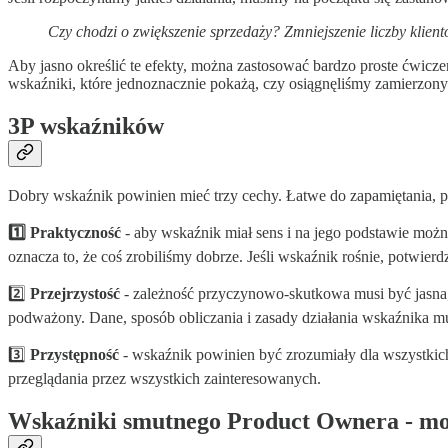
Czy chodzi o zwiększenie sprzedaży? Zmniejszenie liczby klie
Aby jasno określić te efekty, można zastosować bardzo proste ćwicze
wskaźniki, które jednoznacznie pokażą, czy osiągnęliśmy zamierzony 
3P wskaźników
Dobry wskaźnik powinien mieć trzy cechy. Łatwe do zapamiętania, pon
1️⃣ Praktyczność
- aby wskaźnik miał sens i na jego podstawie możn
oznacza to, że coś zrobiliśmy dobrze. Jeśli wskaźnik rośnie, potwierd
2️⃣
Przejrzystość
- zależność przyczynowo-skutkowa musi być jasna,
podważony. Dane, sposób obliczania i zasady działania wskaźnika 
3️⃣
Przystępność
- wskaźnik powinien być zrozumiały dla wszystkic
przeglądania przez wszystkich zainteresowanych.
Wskaźniki smutnego Product Ownera - moj