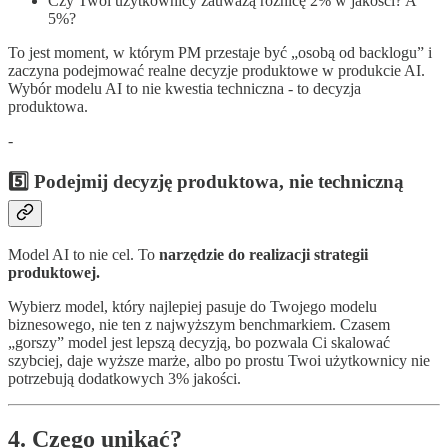
Czy Twoi użytkownicy zauważą różnicę 2% w jakości? A
5%?
To jest moment, w którym PM przestaje być „osobą od backlogu” i
zaczyna podejmować realne decyzje produktowe w produkcie AI.
Wybór modelu AI to nie kwestia techniczna - to decyzja
produktowa.
-
5️⃣ Podejmij decyzję produktowa, nie techniczną
Model AI to nie cel. To
narzędzie do realizacji strategii
produktowej.
Wybierz model, który najlepiej pasuje do Twojego modelu
biznesowego, nie ten z najwyższym benchmarkiem. Czasem
„gorszy” model jest lepszą decyzją, bo pozwala Ci skalować
szybciej, daje wyższe marże, albo po prostu Twoi użytkownicy nie
potrzebują dodatkowych 3% jakości.
4. Czego unikać?