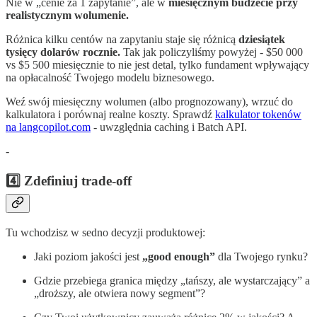
Nie w „cenie za 1 zapytanie”, ale w
miesięcznym budżecie przy
realistycznym wolumenie.
Różnica kilku centów na zapytaniu staje się różnicą
dziesiątek
tysięcy dolarów rocznie.
Tak jak policzyliśmy powyżej - $50 000
vs $5 500 miesięcznie to nie jest detal, tylko fundament wpływający
na opłacalność Twojego modelu biznesowego.
Weź swój miesięczny wolumen (albo prognozowany), wrzuć do
kalkulatora i porównaj realne koszty. Sprawdź
kalkulator tokenów
na langcopilot.com
- uwzględnia caching i Batch API.
-
4️⃣ Zdefiniuj trade-off
Tu wchodzisz w sedno decyzji produktowej:
Jaki poziom jakości jest
„good enough”
dla Twojego rynku?
Gdzie przebiega granica między „tańszy, ale wystarczający” a
„droższy, ale otwiera nowy segment”?