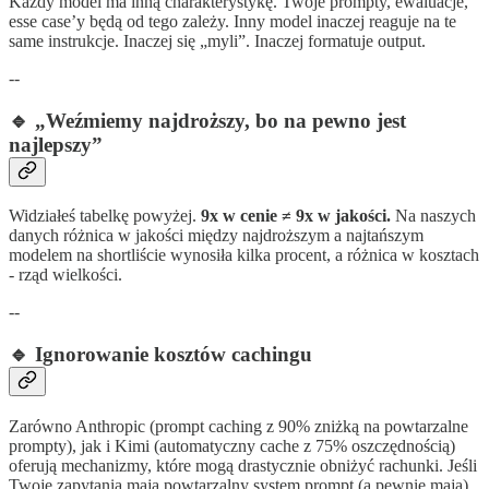
Każdy model ma inną charakterystykę. Twoje prompty, ewaluacje,
esse case’y będą od tego zależy. Inny model inaczej reaguje na te
same instrukcje. Inaczej się „myli”. Inaczej formatuje output.
--
🔹 „Weźmiemy najdroższy, bo na pewno jest
najlepszy”
Widziałeś tabelkę powyżej.
9x w cenie ≠ 9x w jakości.
Na naszych
danych różnica w jakości między najdroższym a najtańszym
modelem na shortliście wynosiła kilka procent, a różnica w kosztach
- rząd wielkości.
--
🔹 Ignorowanie kosztów cachingu
Zarówno Anthropic (prompt caching z 90% zniżką na powtarzalne
prompty), jak i Kimi (automatyczny cache z 75% oszczędnością)
oferują mechanizmy, które mogą drastycznie obniżyć rachunki. Jeśli
Twoje zapytania mają powtarzalny system prompt (a pewnie mają),