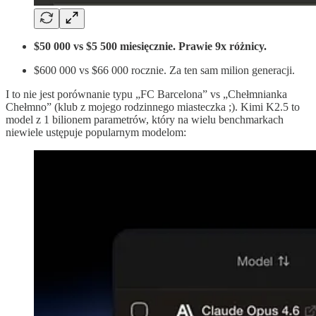
$50 000 vs $5 500 miesięcznie. Prawie 9x różnicy.
$600 000 vs $66 000 rocznie. Za ten sam milion generacji.
I to nie jest porównanie typu „FC Barcelona” vs „Chełmnianka
Chełmno” (klub z mojego rodzinnego miasteczka ;). Kimi K2.5 to
model z 1 bilionem parametrów, który na wielu benchmarkach
niewiele ustępuje popularnym modelom: