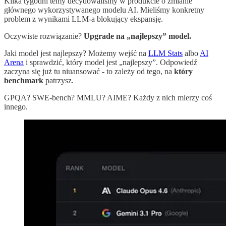
Kilka tygodni temy decydowaliśmy w produkcie o zmianie
głównego wykorzystywanego modelu AI. Mieliśmy konkretny
problem z wynikami LLM-a blokujący ekspansję.
Oczywiste rozwiązanie?
Upgrade na „najlepszy” model.
Jaki model jest najlepszy? Możemy wejść na
LLM Stats
albo
AI
Arena
i sprawdzić, który model jest „najlepszy”. Odpowiedź
zaczyna się już tu niuansować - to zależy od tego, na
który
benchmark
patrzysz.
GPQA? SWE-bench? MMLU? AIME? Każdy z nich mierzy coś
innego.