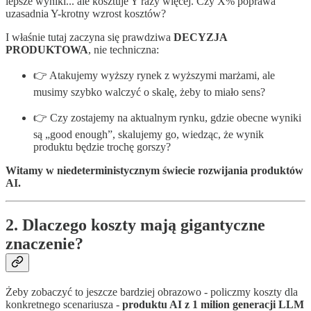
lepsze wyniki... ale kosztuje Y razy więcej. Czy X% poprawa
uzasadnia Y-krotny wzrost kosztów?
I właśnie tutaj zaczyna się prawdziwa
DECYZJA
PRODUKTOWA
, nie techniczna:
👉 Atakujemy wyższy rynek z wyższymi marżami, ale
musimy szybko walczyć o skalę, żeby to miało sens?
👉 Czy zostajemy na aktualnym rynku, gdzie obecne wyniki
są „good enough”, skalujemy go, wiedząc, że wynik
produktu będzie trochę gorszy?
Witamy w niedeterministycznym świecie rozwijania produktów
AI.
2. Dlaczego koszty mają gigantyczne
znaczenie?
Żeby zobaczyć to jeszcze bardziej obrazowo - policzmy koszty dla
konkretnego scenariusza -
produktu AI z
1 milion generacji LLM