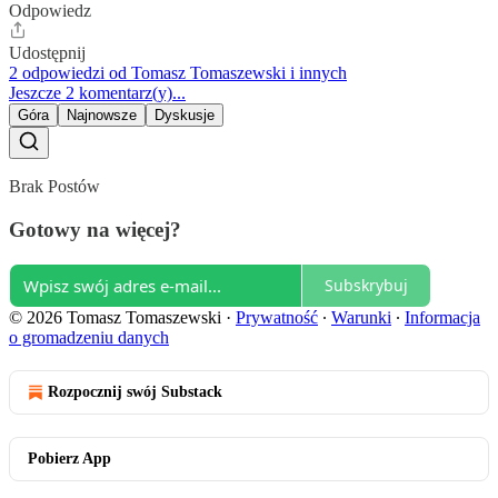
Odpowiedz
Udostępnij
2 odpowiedzi od Tomasz Tomaszewski i innych
Jeszcze 2 komentarz(y)...
Góra
Najnowsze
Dyskusje
Brak Postów
Gotowy na więcej?
Subskrybuj
© 2026 Tomasz Tomaszewski
·
Prywatność
∙
Warunki
∙
Informacja
o gromadzeniu danych
Rozpocznij swój Substack
Pobierz App