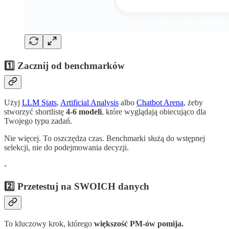
1️⃣ Zacznij od benchmarków
Użyj
LLM Stats
,
Artificial Analysis
albo
Chatbot Arena
, żeby
stworzyć shortlistę
4-6 modeli
, które wyglądają obiecująco dla
Twojego typu zadań.
Nie więcej. To oszczędza czas. Benchmarki służą do wstępnej
selekcji, nie do podejmowania decyzji.
-
2️⃣ Przetestuj na SWOICH danych
To kluczowy krok, którego
większość PM-ów pomija.