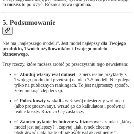
to
musisz
to policzyć. Różnica bywa ogromna.
5. Podsumowanie
Nie ma „najlepszego modelu”. Jest model najlepszy
dla Twojego
produktu, Twoich użytkowników i Twojego modelu
biznesowego.
Trzy rzeczy, które możesz zrobić po przeczytaniu tego newslettera:
✅
Zbuduj własny eval dataset
- zbierz realne przykłady z
Twojego produktu i przetestuj na nich 3-5 modeli. Nie polegaj
tylko na publicznych rankingach. To jest najprostszy sposób,
żeby uniknąć złej decyzji.
✅
Policz koszty w skali
- weź swój miesięczny wolumen
(albo prognozowany), wrzuć go do kalkulatora i porównaj
realne koszty. Różnica Cię zaskoczy.
✅
Zamień pytanie techniczne w biznesowe
- zamiast „który
model jest najlepszy?”, zapytaj „jaki rynek chcemy
obsługiwać i jaki trade-off jakość/koszt akceptujemy?”.