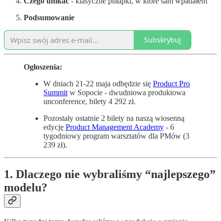
Czego unikać
- klasyczne pułapki, w które sam wpadałem
Podsumowanie
Subskrybuj
Ogłoszenia:
W dniach 21-22 maja odbędzie się
Product Pro
Summit
w Sopocie - dwudniowa produktowa
unconference, bilety 4 292 zł.
Pozostały ostatnie 2 bilety na naszą wiosenną
edycję
Product Management Academy
- 6
tygodniowy program warsztatów dla PMów (3
239 zł).
1. Dlaczego nie wybraliśmy “najlepszego”
modelu?