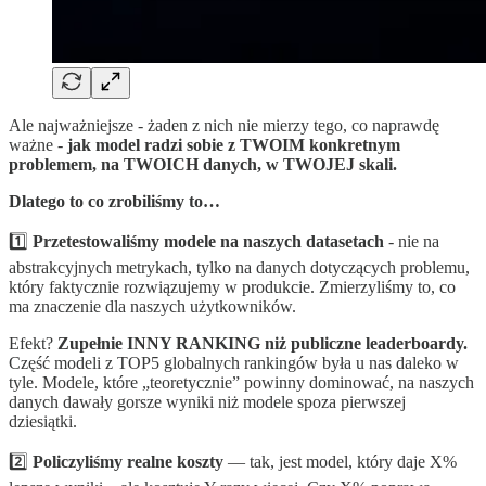
Ale najważniejsze - żaden z nich nie mierzy tego, co naprawdę
ważne -
jak model radzi sobie z TWOIM konkretnym
problemem, na TWOICH danych, w TWOJEJ skali.
Dlatego to co zrobiliśmy to…
1️⃣
Przetestowaliśmy modele na naszych datasetach
- nie na
abstrakcyjnych metrykach, tylko na danych dotyczących problemu,
który faktycznie rozwiązujemy w produkcie. Zmierzyliśmy to, co
ma znaczenie dla naszych użytkowników.
Efekt?
Zupełnie INNY RANKING niż publiczne leaderboardy.
Część modeli z TOP5 globalnych rankingów była u nas daleko w
tyle. Modele, które „teoretycznie” powinny dominować, na naszych
danych dawały gorsze wyniki niż modele spoza pierwszej
dziesiątki.
2️⃣
Policzyliśmy realne koszty
— tak, jest model, który daje X%