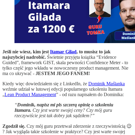
Jeśli nie wiesz, kim jest
Itamar Gilad
, to musisz to jak
najszybciej nadrobić.
Świetnie przyjęta książka “Evidence
Guided”, framework GIST, skala pewności Confidence Meter - to
tylko część jego wkładu w nowoczesny product management. Nie
ma co ukrywać -
JESTEM JEGO FANEM!
Kiedy więc dowiedziałem się z LinkedIn, że
Dominik Maślanka
weźmie udział w lutowej edycji popularnego szkoleniu Itamara
„
Lean Product Management
” - od razu napisałem do Dominika:
“
Dominik, napisz mi pls szczerą opinię o szkoleniu
Itamara.
Czy jest warte swojej ceny? Czy mój guru
rzeczywiście jest tak dobry jak sądziłem?”
Zgodził się.
Czy mój guru przetrwał zderzenie z rzeczywistością 😉
? Jak wygląda takie szkolenie w praktyce? Czy jest warte swojej