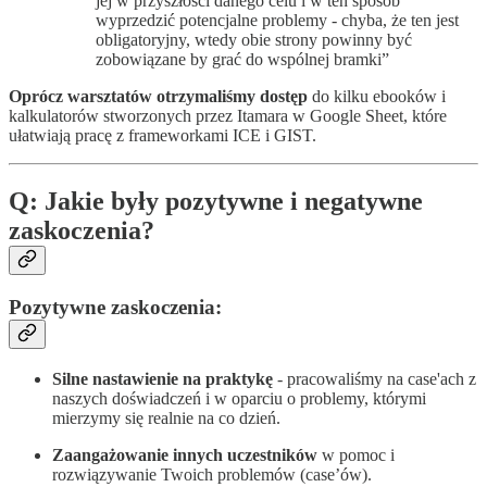
jej w przyszłości danego celu i w ten sposób
wyprzedzić potencjalne problemy - chyba, że ten jest
obligatoryjny, wtedy obie strony powinny być
zobowiązane by grać do wspólnej bramki”
Oprócz warsztatów otrzymaliśmy dostęp
do kilku ebooków i
kalkulatorów stworzonych przez Itamara w Google Sheet, które
ułatwiają pracę z frameworkami ICE i GIST.
Q: Jakie były pozytywne i negatywne
zaskoczenia?
Pozytywne zaskoczenia:
Silne nastawienie na praktykę
- pracowaliśmy na case'ach z
naszych doświadczeń i w oparciu o problemy, którymi
mierzymy się realnie na co dzień.
Zaangażowanie innych uczestników
w pomoc i
rozwiązywanie Twoich problemów (case’ów).