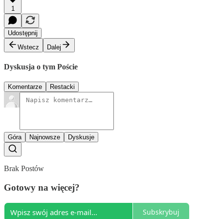
1
Udostępnij
Wstecz
Dalej
Dyskusja o tym Poście
Komentarze
Restacki
Góra
Najnowsze
Dyskusje
Brak Postów
Gotowy na więcej?
Subskrybuj