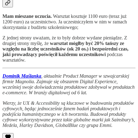
Mam mieszane uczucia.
Warsztat kosztuje 1100 euro (teraz już
1200 euro) za uczestnictwo. Ja uczestniczyłem w nim w ramach
skorzystania z budżetu szkoleniowego;
Z jednej strony uważam, że to były dobrze wydane pieniądze. Z
drugiej strony myślę, że
warsztat mógłby być 20% tańszy ze
względu na liczbę uczestników (ok 20 os.) i bezpośredni czas,
jaki prowadzący poświęcił każdemu uczestnikowi
podczas
warsztatów.
Dominik Maślanka
, aktualnie Product Manager w szwajcarskiej
firmie Magnolia. Zajmuje się obszarem Digital Experience,
wcześniej swoje doświadczenia produktowe zdobywał w produktach
e-commerce. W branży digitalowej od 6 lat.
Wierzy, że UX & Accessibility są kluczowe w budowaniu produktów
cyfrowych, będąc jednocześnie fanem badań produktowych i
podejścia humanistycznego w ich tworzeniu. Budował produkty
cyfrowe wykorzystywane przez takie globalne marki jak Sainsbury’s,
Medela, Harley Davidson, GlobalBlue czy grupa Emmi.