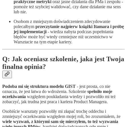
praktyczne metryki
oraz jasne działania dla PMa i zespołu -
pomoże też szybciej walidować, czy dane działanie ma sens
lub nie.
Osobom z mniejszym doświadczeniem zdecydowanie
polecałbym
przeczytanie najpierw książki Itamara i próbę
jej implementacji
- wiedza nabyta podczas popełniania
błędów może być wtedy cenniejsze niż uczestnictwo w
Warsztacie na tym etapie kariery.
Q: Jak oceniasz szkolenie, jaka jest Twoja
finalna opinia?
Podoba mi się struktura modelu GIST
- jest prosta, co nie
oznacza, że jest łatwa do wdrożenia. Szkolenie
spełniło moje
oczekiwania
względem poukładania wiedzy i pozwoliło mi też
zobaczyć, jak trudna jest praca i kariera Product Managera.
Osobiście warsztaty pozwoliły mi złapać trochę oddechu i
zmniejszyć oczekiwania względem mojej roli, bo zrozumiałem, że
wiele wyzwań, z którymi sam się mierzyłem, to też wyzwania
wielu innych PMów
, bardziej doświadczonych ode mnie i