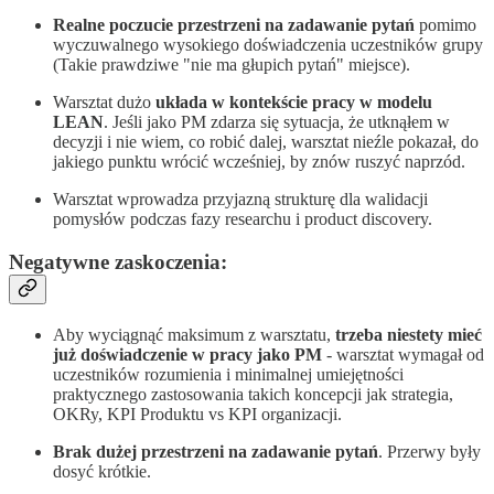
Realne poczucie przestrzeni na zadawanie pytań
pomimo
wyczuwalnego wysokiego doświadczenia uczestników grupy
(Takie prawdziwe "nie ma głupich pytań" miejsce).
Warsztat dużo
układa w kontekście pracy w modelu
LEAN
. Jeśli jako PM zdarza się sytuacja, że utknąłem w
decyzji i nie wiem, co robić dalej, warsztat nieźle pokazał, do
jakiego punktu wrócić wcześniej, by znów ruszyć naprzód.
Warsztat wprowadza przyjazną strukturę dla walidacji
pomysłów podczas fazy researchu i product discovery.
Negatywne zaskoczenia:
Aby wyciągnąć maksimum z warsztatu,
trzeba niestety mieć
już doświadczenie w pracy jako PM
- warsztat wymagał od
uczestników rozumienia i minimalnej umiejętności
praktycznego zastosowania takich koncepcji jak strategia,
OKRy, KPI Produktu vs KPI organizacji.
Brak dużej przestrzeni na zadawanie pytań
. Przerwy były
dosyć krótkie.