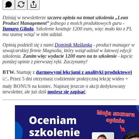
Dzisiaj w newsletterze
szczera opinia na temat szkolenia „Lean
Product Management”
jednego z moich produktowych guru -
Itamara Gilada
. Szkolenie kosztuje 1200 euro, więc mało kto z PL
ma szansę wziąć w nim udział.
Opinią podzieli się z nami
Dominik Maślanka
- product manager w
szwajcarskiej firmie Magnolia, który wziął udział w lutowej edycji
szkolenia.
Zanim więc wydacie 1200 euro na to szkolenie
- łapcie
poniżej opinie z pierwszej ręki. Zaczynamy!
BTW.
Startuję z
darmowymi lekcjami z analityki produktowej
📈
.
Przez 5 dni otrzymasz codziennie praktyczną lekcję wideo +
mały BONUS na koniec. Napiszę jeszcze o akcji dedykowany
newsletter, ale już dziś
możesz się zapisać
.