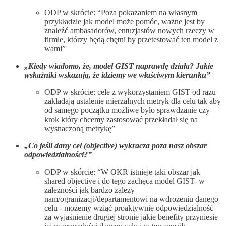
ODP w skrócie: “Poza pokazaniem na własnym
przykładzie jak model może pomóc, ważne jest by
znaleźć ambasadorów, entuzjastów nowych rzeczy w
firmie, którzy będą chętni by przetestować ten model z
wami”
„Kiedy wiadomo, że, model GIST naprawdę działa? Jakie
wskaźniki wskazują, że idziemy we właściwym kierunku”
ODP w skrócie: cele z wykorzystaniem GIST od razu
zakładają ustalenie mierzalnych metryk dla celu tak aby
od samego początku możliwe było sprawdzanie czy
krok który chcemy zastosować przekładał się na
wysnaczoną metrykę”
„Co jeśli dany cel (objective) wykracza poza nasz obszar
odpowiedzialności?”
ODP w skórcie: “W OKR istnieje taki obszar jak
shared objective i do tego zachęca model GIST- w
zależności jak bardzo zależy
nam/ogranizacji/departamentowi na wdrożeniu danego
celu - możemy wziąć proaktywnie odpowiedzialność
za wyjaśnienie drugiej stronie jakie benefity przyniesie