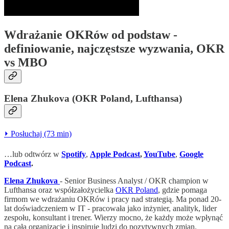
Wdrażanie OKRów od podstaw -
definiowanie, najczęstsze wyzwania, OKR
vs MBO
Elena Zhukova (OKR Poland, Lufthansa)
⏵ Posłuchaj (73 min)
…lub odtwórz w
Spotify
,
Apple Podcast
,
YouTube
,
Google
Podcast
.
Elena Zhukova
- Senior Business Analyst / OKR champion w
Lufthansa oraz współzałożycielka
OKR Poland
, gdzie pomaga
firmom we wdrażaniu OKRów i pracy nad strategią. Ma ponad 20-
lat doświadczeniem w IT - pracowała jako inżynier, analityk, lider
zespołu, konsultant i trener. Wierzy mocno, że każdy może wpłynąć
na całą organizację i inspiruje ludzi do pozytywnych zmian.