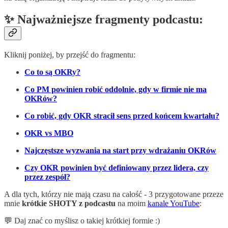
✨ Najważniejsze fragmenty podcastu:
Kliknij poniżej, by przejść do fragmentu:
Co to są OKRy?
Co PM powinien robić oddolnie, gdy w firmie nie ma
OKRów?
Co robić, gdy OKR stracił sens przed końcem kwartału?
OKR vs MBO
Najczęstsze wyzwania na start przy wdrażaniu OKRów
Czy OKR powinien być definiowany przez lidera, czy
przez zespół?
A dla tych, którzy nie mają czasu na całość - 3 przygotowane przeze
mnie
krótkie SHOTY z podcastu
na moim
kanale YouTube
:
💬 Daj znać co myślisz o takiej krótkiej formie :)