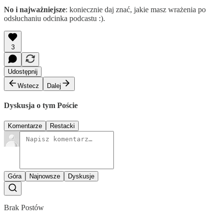
No i najważniejsze
: koniecznie daj znać, jakie masz wrażenia po
odsłuchaniu odcinka podcastu :).
3
Udostępnij
Wstecz
Dalej
Dyskusja o tym Poście
Komentarze
Restacki
Góra
Najnowsze
Dyskusje
Brak Postów