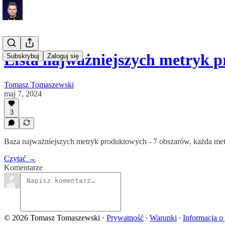
Lista najważniejszych metryk 
Subskrybuj
Zaloguj się
Tomasz Tomaszewski
maj 7, 2024
3
Baza najważniejszych metryk produktowych - 7 obszarów, każda met
Czytać →
Komentarze
© 2026 Tomasz Tomaszewski
·
Prywatność
∙
Warunki
∙
Informacja o